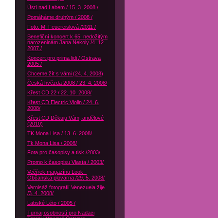
Ústí nad Labem / 15. 3. 2008 /
Pomáháme druhým / 2008 /
Foto: M. Feuereislová /2011 /
Benefiční koncert k 65. nedožitým
narozeninám Jana Nekoly /4. 12.
2007 /
Koncert pro prima lidi / Ostrava
2005 /
Chceme žít s vámi (24. 4. 2008)
Česká hvězda 2008 / 23. 4. 2008/
Křest CD 22 / 22. 10. 2008/
Křest CD Electric Violin / 24. 6.
2008/
Křest CD Děkuju Vám, andělové
(2010)
TK Mona Lisa / 13. 6. 2008/
Tk Mona Lisa / 2008/
Fota pro časopisy a tisk /2003/
Promo k časopisu Vlasta / 2003/
Večírek magazínu Look -
Občanská plovárna /29. 5. 2008/
Vernisáž fotografií Venezuela žije
/3. 4. 2008/
Labské Léto / 2005 /
Turnaj osobností pro Nadaci