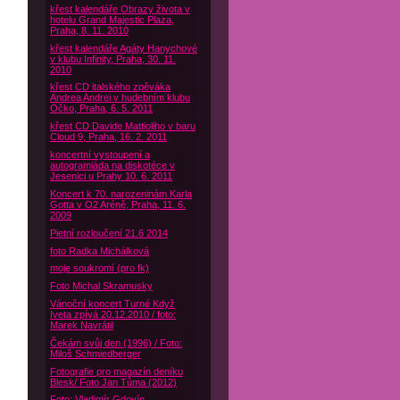
křest kalendáře Obrazy života v
hotelu Grand Majestic Plaza,
Praha, 8. 11. 2010
křest kalendáře Agáty Hanychové
v klubu Infinity, Praha, 30. 11.
2010
křest CD italského zpěváka
Andrea Andrei v hudebním klubu
Óčko, Praha, 6. 5. 2011
křest CD Davide Mattioliho v baru
Cloud 9, Praha, 16. 2. 2011
koncertní vystoupení a
autogramiáda na diskotéce v
Jesenici u Prahy 10. 6. 2011
Koncert k 70. narozeninám Karla
Gotta v O2 Aréně, Praha, 11. 6.
2009
Pietní rozloučení 21.6 2014
foto Radka Michálková
moje soukromí (pro fk)
Foto Michal Skramusky
Vánoční koncert Turné Když
Iveta zpívá 20.12.2010 / foto:
Marek Navrátil
Čekám svůj den (1996) / Foto:
Miloš Schmiedberger
Fotografie pro magazín deníku
Blesk/ Foto Jan Tůma (2012)
Foto: Vladimír Gdovín