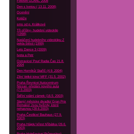
Fotoset GLANC 2008
Den s Ivetou ( 13.11. 2008)
Ocenění
Koláže
sms od p. Králikové
Tři oříšky- hudební videoklip
(1998)
Natáčení hudebního videoklipu Z
pekla štěstí (1999)
Lets Dance 3 (2009)
Iveta a Petr
Ostravice/ Pouť Radia Čas 21.8.
2004
Den Horníků/ Staříč (4.9. 2004)
Zlín/ Velké kino/ MFF (31.5. 2002)
Praha Řevnice/ Autocentrum
Nissan -předání nového auta
(7.5.2003)
Štiřín/ státní zámek (16.5. 2003)
Slaný/ městske divadlo/ Gran Prix
Remake/ Jsou hvězdy, které
nehasnou (28.6.2003)
Praha Čestlice/ Bauhaus (27.9.
2003)
Praha Hájek/ křest hříbátka (26.6.
2003)
Praha Holešovice/ Průmyslový