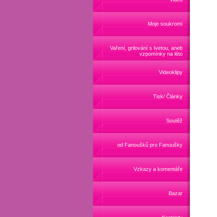
Moje soukromí
Vaření, grilování s Ivetou, aneb
vzpomínky na léto
Videoklipy
Tisk/ Články
Soutěž
od Fanoušků pro Fanoušky
Vzkazy a komentáře
Bazar