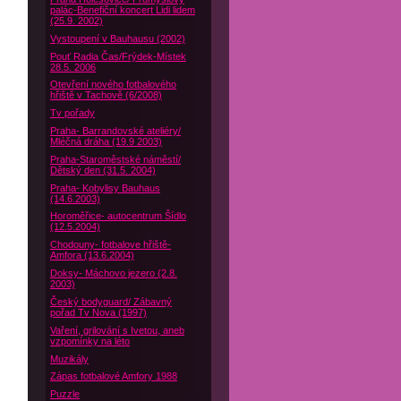
palác-Benefiční koncert Lidi lidem
(25.9. 2002)
Vystoupení v Bauhausu (2002)
Pouť Radia Čas/Frýdek-Místek
28.5. 2006
Otevření nového fotbalového
hřiště v Tachově (6/2008)
Tv pořady
Praha- Barrandovské ateliéry/
Mléčná dráha (19.9 2003)
Praha-Staroměstské náměstí/
Dětský den (31.5. 2004)
Praha- Kobylisy Bauhaus
(14.6.2003)
Horoměřice- autocentrum Šídlo
(12.5.2004)
Chodouny- fotbalove hřiště-
Amfora (13.6.2004)
Doksy- Máchovo jezero (2.8.
2003)
Český bodyguard/ Zábavný
pořad Tv Nova (1997)
Vaření, grilování s Ivetou, aneb
vzpomínky na léto
Muzikály
Zápas fotbalové Amfory 1988
Puzzle