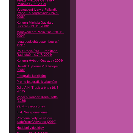
Terezy Maxové Ostrava -
Polanka / 7. 6. 2003/
Vystoupení Ivety v Pallandiu
Praha + autogramiáda / 24. 9.
2008/
Koncert Michala Davida v
Lucerně /13. 11. 2008/
Magakoncert Rádia Čas / 20. 11.
2004/
Iveta posluchá Luxembourg /
1991/
Pouť Rádia Čas - Frenštát p.
Radhoštěm /17. 7. 2004/
Koncert Hvězd- Ostrava / 2004/
Divadlo Hybernia /18. listopad
2008/
Fotografie ke klipům
Promo fotografie k albumům
D.I.L.A.N. Truck aréna (16. 6.
2012)
Vánoční koncert Karla Gotta
(1986)
29. 4. - výročí úmrtí
8. 4. Nezapomeneme!
Proměna Ivety ve studiu
kadeřnictví Advance (2010)
Hudební videoklipy