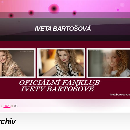
IVETA BARTOŠOVÁ
»
2026
»
06
rchiv