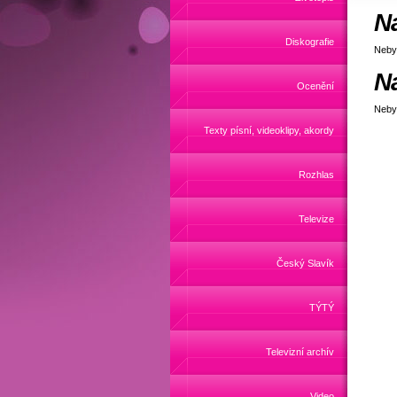
N
Diskografie
Neby
N
Ocenění
Neby
Texty písní, videoklipy, akordy
Rozhlas
Televize
Český Slavík
TÝTÝ
Televizní archív
Video