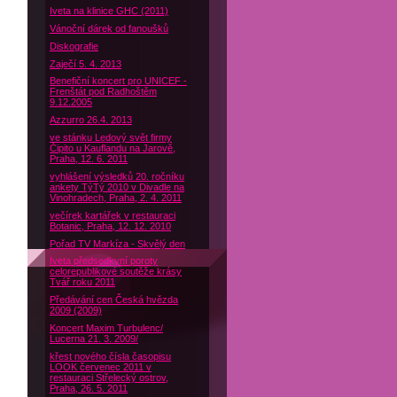
Iveta na klinice GHC (2011)
Vánoční dárek od fanoušků
Diskografie
Zaječí 5. 4. 2013
Benefiční koncert pro UNICEF -
Frenštát pod Radhoštěm
9.12.2005
Azzurro 26.4. 2013
ve stánku Ledový svět firmy
Čipito u Kauflandu na Jarově,
Praha, 12. 6. 2011
vyhlášení výsledků 20. ročníku
ankety TýTý 2010 v Divadle na
Vinohradech, Praha, 2. 4. 2011
večírek kartářek v restauraci
Botanic, Praha, 12. 12. 2010
Pořad TV Markíza - Skvělý den
Iveta předsedkyní poroty
celorepublikové soutěže krásy
Tvář roku 2011
Předávání cen Česká hvězda
2009 (2009)
Koncert Maxim Turbulenc/
Lucerna 21. 3. 2009/
křest nového čísla časopisu
LOOK červenec 2011 v
restauraci Střelecký ostrov,
Praha, 26. 5. 2011