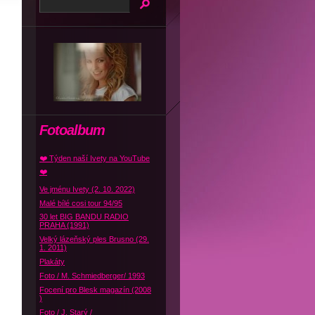
Fotoalbum
❤️ Týden naší Ivety na YouTube
❤️
Ve jménu Ivety (2. 10. 2022)
Malé bílé cosi tour 94/95
30 let BIG BANDU RADIO
PRAHA (1991)
Velký lázeňský ples Brusno (29.
1. 2011)
Plakáty
Foto / M. Schmiedberger/ 1993
Focení pro Blesk magazín (2008
)
Foto / J. Starý /