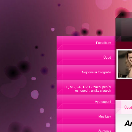
Fotoalbum
Úvod
Nejnovější fotografie
LP, MC, CD, DVD k zakoupení v
eshopech, antikvariátech
Vystoupení
Úvod
Muzikály
A
Životopis