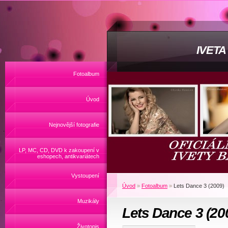
IVET
Fotoalbum
Úvod
Nejnovější fotografie
LP, MC, CD, DVD k zakoupení v
eshopech, antikvariátech
Vystoupení
Úvod
»
Fotoalbum
»
Lets Dance 3 (2009)
Muzikály
Lets Dance 3 (20
Životopis