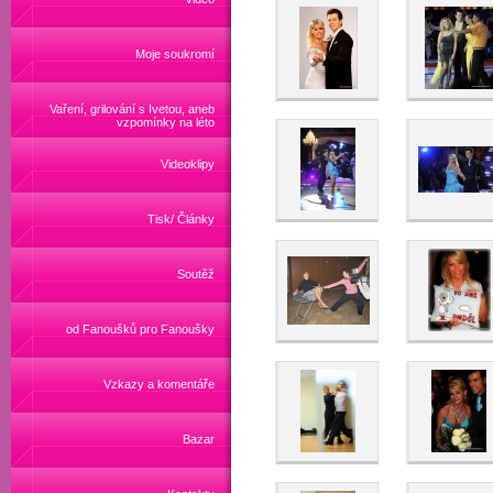
Moje soukromí
Vaření, grilování s Ivetou, aneb
vzpomínky na léto
Videoklipy
Tisk/ Články
Soutěž
od Fanoušků pro Fanoušky
Vzkazy a komentáře
Bazar