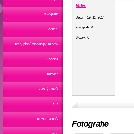
Video
Diskografie
Datum:
19. 11. 2014
Fotografií:
0
Ocenění
Složek:
0
Texty písní, videoklipy, akordy
Rozhlas
Televize
Český Slavík
TÝTÝ
Televizní archív
Fotografie
Video