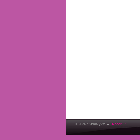
© 2026 eStránky.cz
|
Nahoru ↑