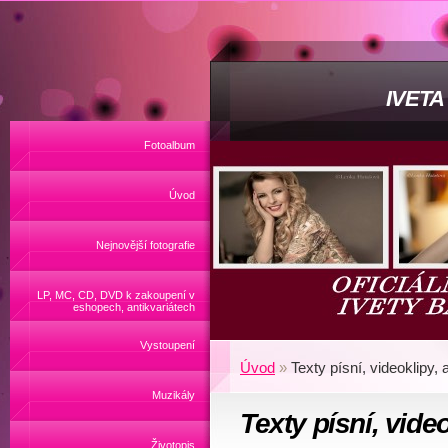
IVET
Fotoalbum
Úvod
Nejnovější fotografie
LP, MC, CD, DVD k zakoupení v
eshopech, antikvariátech
Vystoupení
Úvod
»
Texty písní, videoklipy,
Muzikály
Texty písní, vide
Životopis