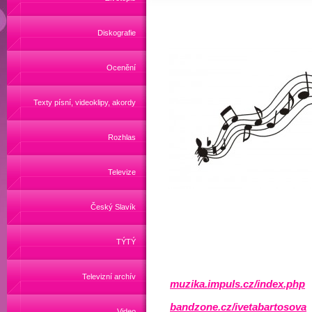
Diskografie
Ocenění
Texty písní, videoklipy, akordy
Rozhlas
Televize
Český Slavík
TÝTÝ
Televizní archív
muzika.impuls.cz/index.php
bandzone.cz/ivetabartosova
Video