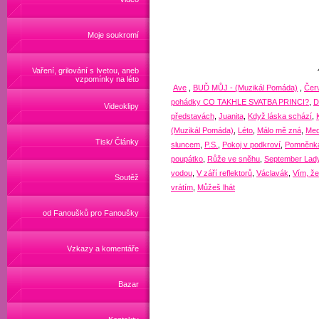
Moje soukromí
Vaření, grilování s Ivetou, aneb
vzpomínky na léto
Ave
,
BUĎ MŮJ - (Muzikál Pomáda)
,
Čer
pohádky CO TAKHLE SVATBA PRINCI?
,
D
Videoklipy
představách
,
Juanita
,
Když láska schází
,
(Muzikál Pomáda)
,
Léto
,
Málo mě zná
,
Med
Tisk/ Články
sluncem
,
P.S.
,
Pokoj v podkroví
,
Pomněnk
poupátko
,
Růže ve sněhu
,
September Lad
vodou
,
V září reflektorů
,
Václavák
,
Vím, že
Soutěž
vrátím
,
Můžeš lhát
od Fanoušků pro Fanoušky
Vzkazy a komentáře
Bazar