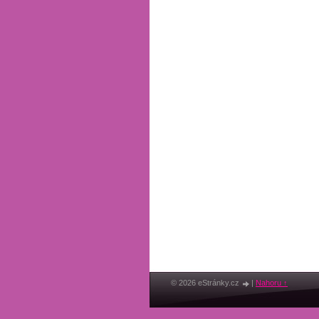
© 2026 eStránky.cz
|
Nahoru ↑