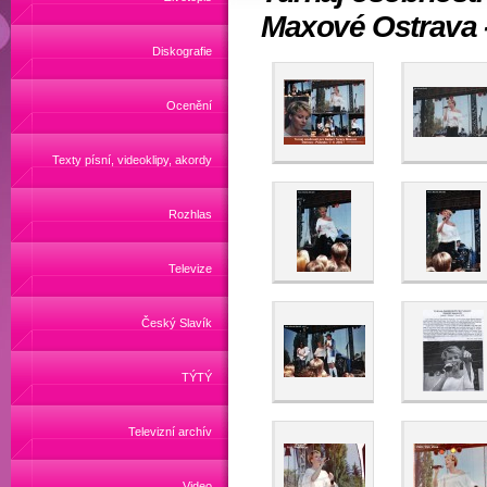
Maxové Ostrava - 
Diskografie
Ocenění
Texty písní, videoklipy, akordy
Rozhlas
Televize
Český Slavík
TÝTÝ
Televizní archív
Video