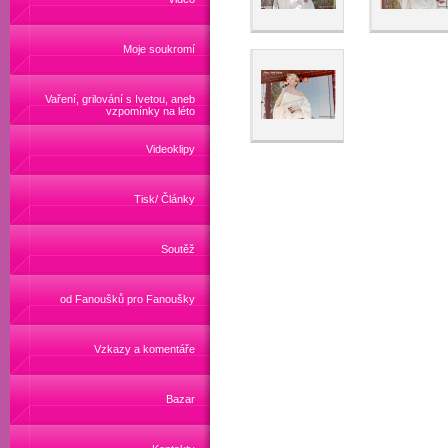
Moje soukromí
Vaření, grilování s Ivetou, aneb
vzpomínky na léto
Videoklipy
Tisk/ Články
Soutěž
od Fanoušků pro Fanoušky
Vzkazy a komentáře
Bazar