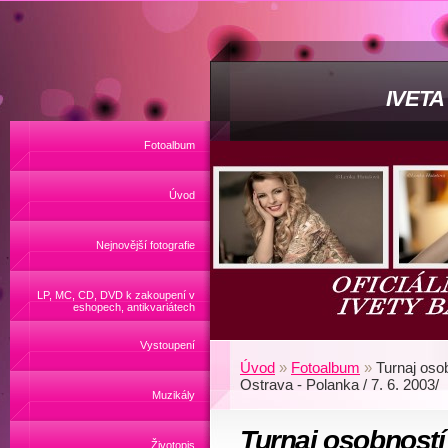
IVET
Fotoalbum
Úvod
Nejnovější fotografie
LP, MC, CD, DVD k zakoupení v
eshopech, antikvariátech
Vystoupení
Úvod
»
Fotoalbum
»
Turnaj oso
Ostrava - Polanka / 7. 6. 2003/
Muzikály
Turnaj osobností
Životopis