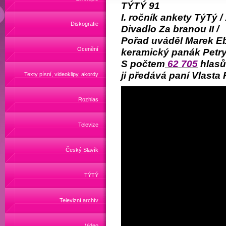
TÝTÝ 91
I. ročník ankety TýTý /
Diskografie
Divadlo Za branou II /
Pořad uváděl Marek Eb
Ocenění
keramický panák Petry
S počtem
62 705
hlasů 
ji předává paní Vlasta
Texty písní, videoklipy, akordy
Rozhlas
Televize
Český Slavík
TÝTÝ
Televizní archív
Video