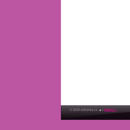
© 2026 eStránky.cz
|
Nahoru ↑