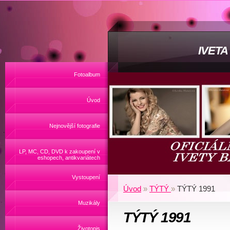
IVET
Fotoalbum
Úvod
Nejnovější fotografie
LP, MC, CD, DVD k zakoupení v
eshopech, antikvariátech
Vystoupení
Úvod
»
TÝTÝ
»
TÝTÝ 1991
Muzikály
TÝTÝ 1991
Životopis