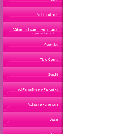
Moje soukromí
Vaření, grilování s Ivetou, aneb
vzpomínky na léto
Videoklipy
Tisk/ Články
Soutěž
od Fanoušků pro Fanoušky
Vzkazy a komentáře
Bazar