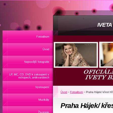
IVET
Fotoalbum
Úvod
Nejnovější fotografie
LP, MC, CD, DVD k zakoupení v
eshopech, antikvariátech
Vystoupení
Úvod
»
Fotoalbum
»
Praha Hájek/ křest hř
Muzikály
Praha Hájek/ křes
Životopis