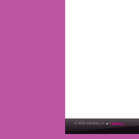
© 2026 eStránky.cz
|
Nahoru ↑