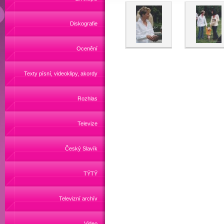
Diskografie
Ocenění
Texty písní, videoklipy, akordy
Rozhlas
Televize
Český Slavík
TÝTÝ
Televizní archív
Video