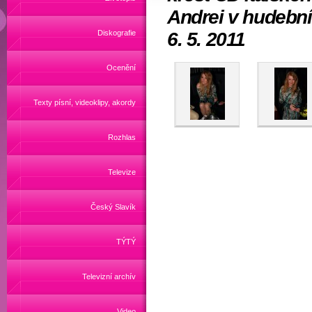
Andrei v hudebn
Diskografie
6. 5. 2011
Ocenění
Texty písní, videoklipy, akordy
Rozhlas
Televize
Český Slavík
TÝTÝ
Televizní archív
Video