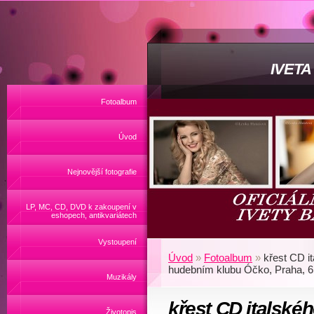
IVET
Fotoalbum
Úvod
Nejnovější fotografie
LP, MC, CD, DVD k zakoupení v
eshopech, antikvariátech
Vystoupení
Úvod
»
Fotoalbum
»
křest CD i
hudebním klubu Óčko, Praha, 6.
Muzikály
křest CD italské
Životopis