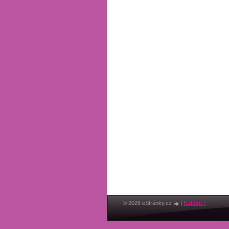
© 2026 eStránky.cz
|
Nahoru ↑