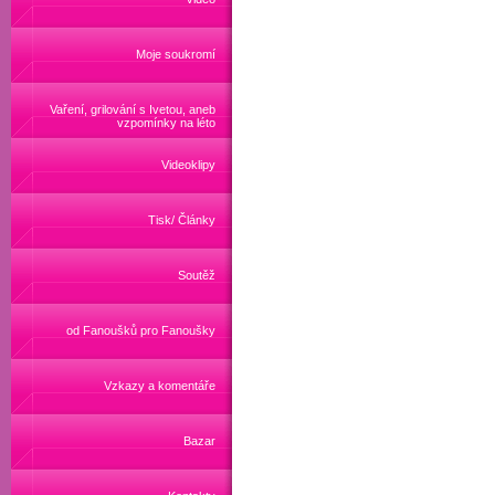
Moje soukromí
Vaření, grilování s Ivetou, aneb
vzpomínky na léto
Videoklipy
Tisk/ Články
Soutěž
od Fanoušků pro Fanoušky
Vzkazy a komentáře
Bazar