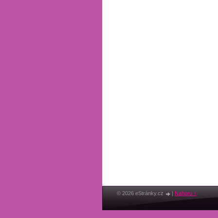
© 2026 eStránky.cz
|
Nahoru ↑