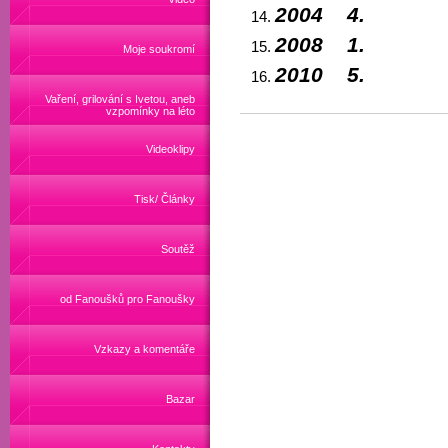
2004 4
2008 1
Moje soukromí
2010 5.
Vaření, grilování s Ivetou, aneb
vzpomínky na léto
Videoklipy
Tisk/ Články
Soutěž
od Fanoušků pro Fanoušky
Vzkazy a komentáře
Bazar