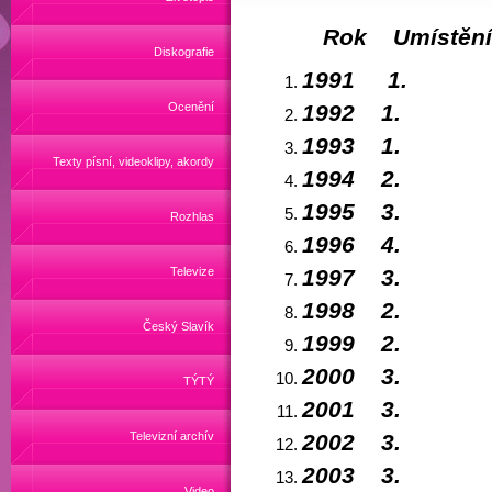
Rok Umístění 
Diskografie
1991 1
Ocenění
1992 1
1993 1
Texty písní, videoklipy, akordy
1994 2
1995 3
Rozhlas
1996 4
Televize
1997 3
1998 2
Český Slavík
1999 2
2000 3
TÝTÝ
2001 3
Televizní archív
2002 3
2003 3
Video