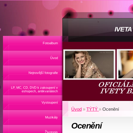
IVET
Fotoalbum
Úvod
Nejnovější fotografie
LP, MC, CD, DVD k zakoupení v
eshopech, antikvariátech
Vystoupení
Úvod
»
TÝTÝ
»
Ocenění
Muzikály
Ocenění
Životopis