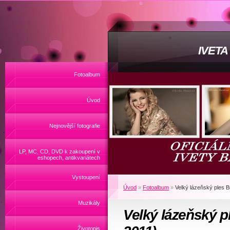
IVET
Fotoalbum
Úvod
Nejnovější fotografie
LP, MC, CD, DVD k zakoupení v
eshopech, antikvariátech
Vystoupení
Úvod
»
Fotoalbum
»
Velký lázeňský ples B
Muzikály
Velký lázeňský pl
Životopis