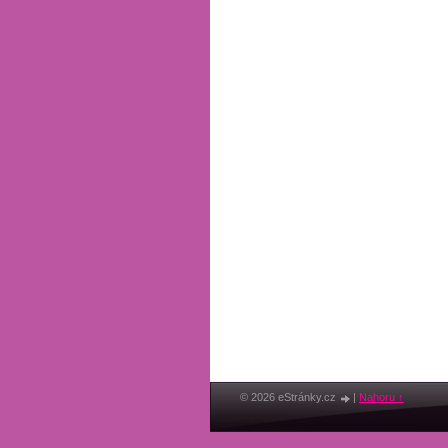
© 2026 eStránky.cz
|
Nahoru ↑