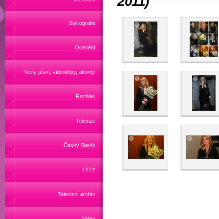
2011)
Diskografie
Ocenění
Texty písní, videoklipy, akordy
Rozhlas
Televize
Český Slavík
TÝTÝ
Televizní archív
Video