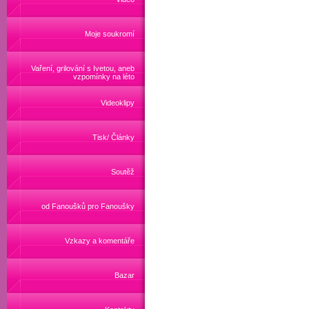
Moje soukromí
Vaření, grilování s Ivetou, aneb
vzpomínky na léto
Videoklipy
Tisk/ Články
Soutěž
od Fanoušků pro Fanoušky
Vzkazy a komentáře
Bazar