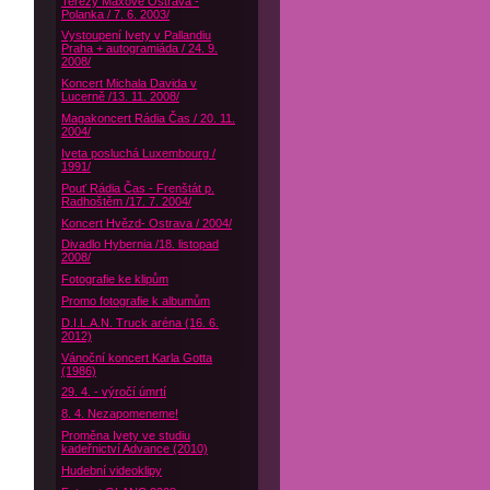
Terezy Maxové Ostrava -
Polanka / 7. 6. 2003/
Vystoupení Ivety v Pallandiu
Praha + autogramiáda / 24. 9.
2008/
Koncert Michala Davida v
Lucerně /13. 11. 2008/
Magakoncert Rádia Čas / 20. 11.
2004/
Iveta posluchá Luxembourg /
1991/
Pouť Rádia Čas - Frenštát p.
Radhoštěm /17. 7. 2004/
Koncert Hvězd- Ostrava / 2004/
Divadlo Hybernia /18. listopad
2008/
Fotografie ke klipům
Promo fotografie k albumům
D.I.L.A.N. Truck aréna (16. 6.
2012)
Vánoční koncert Karla Gotta
(1986)
29. 4. - výročí úmrtí
8. 4. Nezapomeneme!
Proměna Ivety ve studiu
kadeřnictví Advance (2010)
Hudební videoklipy