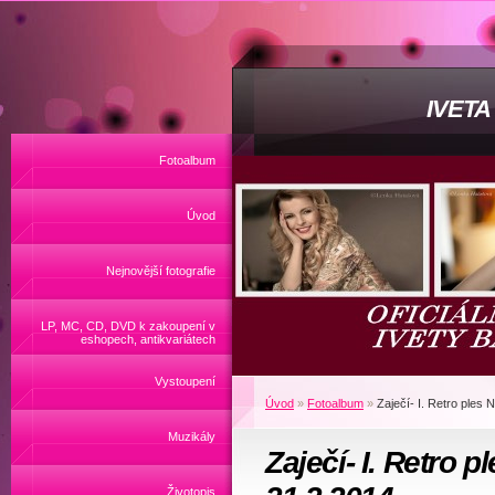
IVET
Fotoalbum
Úvod
Nejnovější fotografie
LP, MC, CD, DVD k zakoupení v
eshopech, antikvariátech
Vystoupení
Úvod
»
Fotoalbum
»
Zaječí- I. Retro ple
Muzikály
Zaječí- I. Retro
Životopis