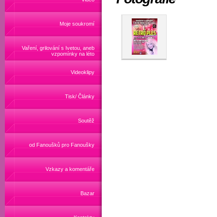
Moje soukromí
Vaření, grilování s Ivetou, aneb
vzpomínky na léto
Videoklipy
Tisk/ Články
Soutěž
od Fanoušků pro Fanoušky
Vzkazy a komentáře
Bazar