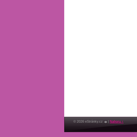
© 2026 eStránky.cz
|
Nahoru ↑