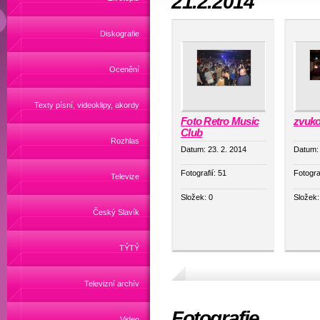
21.2.2014
Diskografie
Ocenění
Texty písní, videoklipy, akordy
Foto Retro Music
zvuko
Club
Rozhlas
Datum:
23. 2. 2014
Datum
Fotografií:
51
Fotogra
Televize
Složek:
0
Složek
Český Slavík
TÝTÝ
Televizní archív
Fotografie
Video