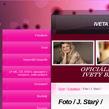
IVET
Fotoalbum
Úvod
Nejnovější fotografie
LP, MC, CD, DVD k zakoupení v
eshopech, antikvariátech
Vystoupení
Úvod
»
Fotoalbum
»
Foto / J. Starý /
Muzikály
Foto / J. Starý /
Životopis