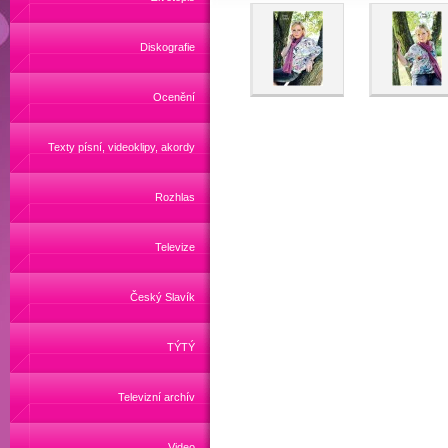
Diskografie
Ocenění
Texty písní, videoklipy, akordy
Rozhlas
Televize
Český Slavík
TÝTÝ
Televizní archív
Video