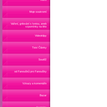
Moje soukromí
Vaření, grilování s Ivetou, aneb
vzpomínky na léto
Videoklipy
Tisk/ Články
Soutěž
od Fanoušků pro Fanoušky
Vzkazy a komentáře
Bazar