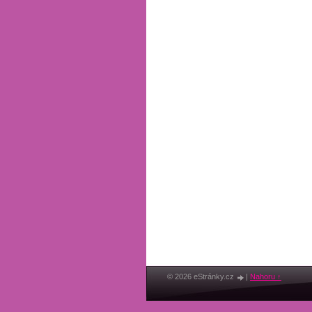
© 2026 eStránky.cz
|
Nahoru ↑