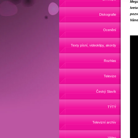
Mega
Ivet
pozv
Diskografie
Váno
Ocenění
Texty písní, videoklipy, akordy
Rozhlas
Televize
Český Slavík
TÝTÝ
Televizní archív
Video