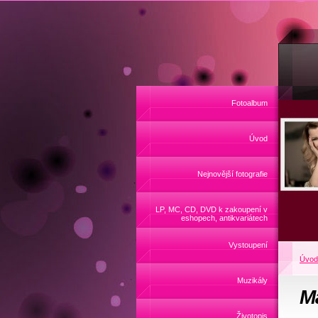
Fotoalbum
Úvod
Nejnovější fotografie
LP, MC, CD, DVD k zakoupení v
eshopech, antikvariátech
Vystoupení
Úvod
Muzikály
Ma
Životopis