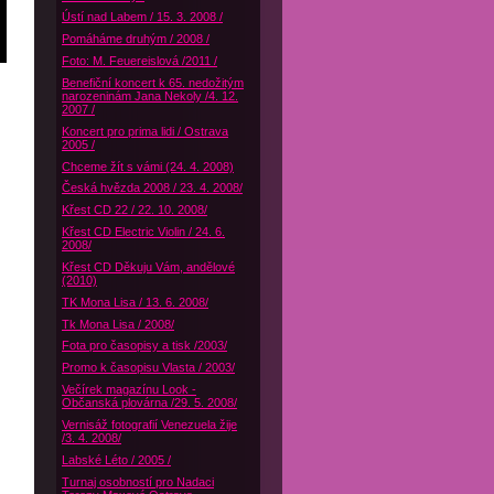
Ústí nad Labem / 15. 3. 2008 /
Pomáháme druhým / 2008 /
Foto: M. Feuereislová /2011 /
Benefiční koncert k 65. nedožitým
narozeninám Jana Nekoly /4. 12.
2007 /
Koncert pro prima lidi / Ostrava
2005 /
Chceme žít s vámi (24. 4. 2008)
Česká hvězda 2008 / 23. 4. 2008/
Křest CD 22 / 22. 10. 2008/
Křest CD Electric Violin / 24. 6.
2008/
Křest CD Děkuju Vám, andělové
(2010)
TK Mona Lisa / 13. 6. 2008/
Tk Mona Lisa / 2008/
Fota pro časopisy a tisk /2003/
Promo k časopisu Vlasta / 2003/
Večírek magazínu Look -
Občanská plovárna /29. 5. 2008/
Vernisáž fotografií Venezuela žije
/3. 4. 2008/
Labské Léto / 2005 /
Turnaj osobností pro Nadaci