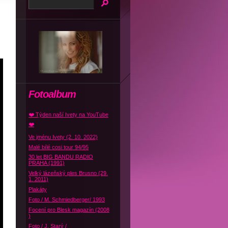
Fotoalbum
❤️ Týden naší Ivety na YouTube
❤️
Ve jménu Ivety (2. 10. 2022)
Malé bílé cosi tour 94/95
30 let BIG BANDU RADIO
PRAHA (1991)
Velký lázeňský ples Brusno (29.
1. 2011)
Plakáty
Foto / M. Schmiedberger/ 1993
Focení pro Blesk magazín (2008
)
Foto / J. Starý /