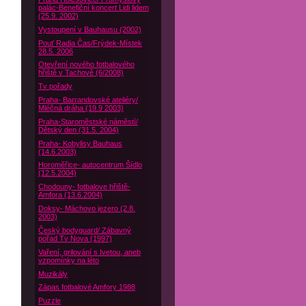
palác-Benefiční koncert Lidi lidem
(25.9. 2002)
Vystoupení v Bauhausu (2002)
Pouť Radia Čas/Frýdek-Místek
28.5. 2006
Otevření nového fotbalového
hřiště v Tachově (6/2008)
Tv pořady
Praha- Barrandovské ateliéry/
Mléčná dráha (19.9 2003)
Praha-Staroměstské náměstí/
Dětský den (31.5. 2004)
Praha- Kobylisy Bauhaus
(14.6.2003)
Horoměřice- autocentrum Šídlo
(12.5.2004)
Chodouny- fotbalove hřiště-
Amfora (13.6.2004)
Doksy- Máchovo jezero (2.8.
2003)
Český bodyguard/ Zábavný
pořad Tv Nova (1997)
Vaření, grilování s Ivetou, aneb
vzpomínky na léto
Muzikály
Zápas fotbalové Amfory 1988
Puzzle