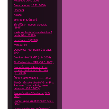
Fotoset GLANC 2008
Den s Ivetou ( 13.11. 2008)
Ocenění
Koláže
sms od p. Králikové
Tři oříšky- hudební videoklip
(1998)
Natáčení hudebního videoklipu Z
pekla štěstí (1999)
Lets Dance 3 (2009)
Iveta a Petr
Ostravice/ Pouť Radia Čas 21.8.
2004
Den Horníků/ Staříč (4.9. 2004)
Zlín/ Velké kino/ MFF (31.5. 2002)
Praha Řevnice/ Autocentrum
Nissan -předání nového auta
(7.5.2003)
Štiřín/ státní zámek (16.5. 2003)
Slaný/ městske divadlo/ Gran Prix
Remake/ Jsou hvězdy, které
nehasnou (28.6.2003)
Praha Čestlice/ Bauhaus (27.9.
2003)
Praha Hájek/ křest hříbátka (26.6.
2003)
Praha Holešovice/ Průmyslový