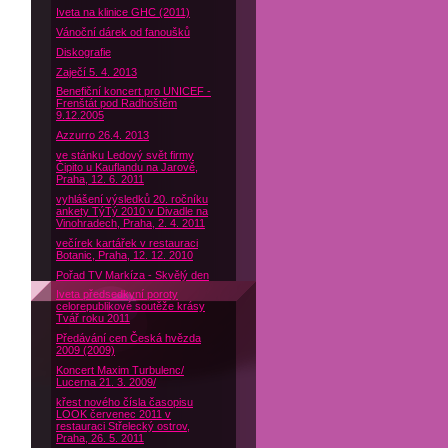
Iveta na klinice GHC (2011)
Vánoční dárek od fanoušků
Diskografie
Zaječí 5. 4. 2013
Benefiční koncert pro UNICEF -
Frenštát pod Radhoštěm
9.12.2005
Azzurro 26.4. 2013
ve stánku Ledový svět firmy
Čipito u Kauflandu na Jarově,
Praha, 12. 6. 2011
vyhlášení výsledků 20. ročníku
ankety TýTý 2010 v Divadle na
Vinohradech, Praha, 2. 4. 2011
večírek kartářek v restauraci
Botanic, Praha, 12. 12. 2010
Pořad TV Markíza - Skvělý den
Iveta předsedkyní poroty
celorepublikové soutěže krásy
Tvář roku 2011
Předávání cen Česká hvězda
2009 (2009)
Koncert Maxim Turbulenc/
Lucerna 21. 3. 2009/
křest nového čísla časopisu
LOOK červenec 2011 v
restauraci Střelecký ostrov,
Praha, 26. 5. 2011