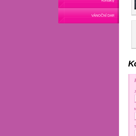
Kontakty
VÁNOČNÍ DAR
K
N
T