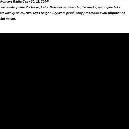
koncert Rádia Čas / 20. 11. 2004/
a zazpívala písně Víš lásko, Léto, Nekonečná, Skandál, Tři oříšky, mimo jiné taky
ala diváky na muzikál Miss Saigon úryvkem písně, taky prozradila svou přípravu na
ční desku.