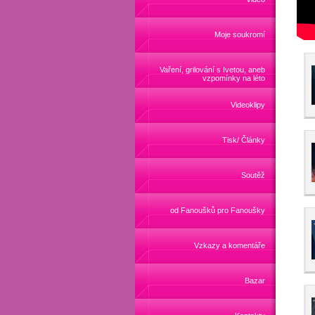
Moje soukromí
Vaření, grilování s Ivetou, aneb
vzpomínky na léto
Videoklipy
Tisk/ Články
Soutěž
od Fanoušků pro Fanoušky
Vzkazy a komentáře
Bazar