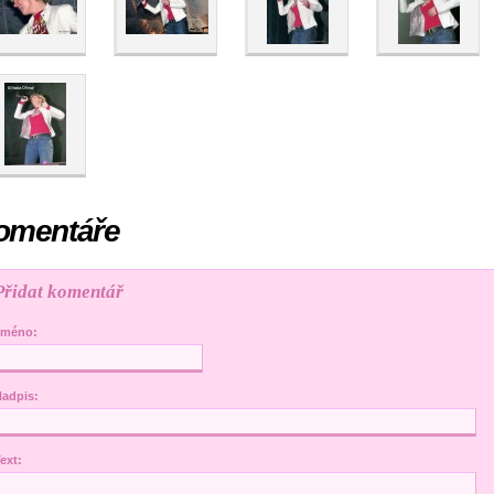
omentáře
Přidat komentář
Jméno:
adpis:
ext: