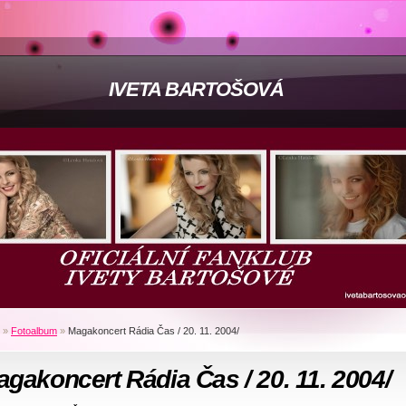
IVETA BARTOŠOVÁ
»
Fotoalbum
»
Magakoncert Rádia Čas / 20. 11. 2004/
gakoncert Rádia Čas / 20. 11. 2004/