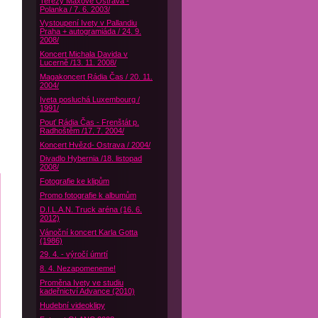
Terezy Maxové Ostrava -
Polanka / 7. 6. 2003/
Vystoupení Ivety v Pallandiu
Praha + autogramiáda / 24. 9.
2008/
Koncert Michala Davida v
Lucerně /13. 11. 2008/
Magakoncert Rádia Čas / 20. 11.
2004/
Iveta posluchá Luxembourg /
1991/
Pouť Rádia Čas - Frenštát p.
Radhoštěm /17. 7. 2004/
Koncert Hvězd- Ostrava / 2004/
Divadlo Hybernia /18. listopad
2008/
Fotografie ke klipům
Promo fotografie k albumům
D.I.L.A.N. Truck aréna (16. 6.
2012)
Vánoční koncert Karla Gotta
(1986)
29. 4. - výročí úmrtí
8. 4. Nezapomeneme!
Proměna Ivety ve studiu
kadeřnictví Advance (2010)
Hudební videoklipy