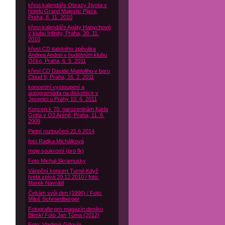
křest kalendáře Obrazy života v
hotelu Grand Majestic Plaza,
Praha, 8. 11. 2010
křest kalendáře Agáty Hanychové
v klubu Infinity, Praha, 30. 11.
2010
křest CD italského zpěváka
Andrea Andrei v hudebním klubu
Óčko, Praha, 6. 5. 2011
křest CD Davide Mattioliho v baru
Cloud 9, Praha, 16. 2. 2011
koncertní vystoupení a
autogramiáda na diskotéce v
Jesenici u Prahy 10. 6. 2011
Koncert k 70. narozeninám Karla
Gotta v O2 Aréně, Praha, 11. 6.
2009
Pietní rozloučení 21.6 2014
foto Radka Michálková
moje soukromí (pro fk)
Foto Michal Skramusky
Vánoční koncert Turné Když
Iveta zpívá 20.12.2010 / foto:
Marek Navrátil
Čekám svůj den (1996) / Foto:
Miloš Schmiedberger
Fotografie pro magazín deníku
Blesk/ Foto Jan Tůma (2012)
Foto: Vladimír Gdovín