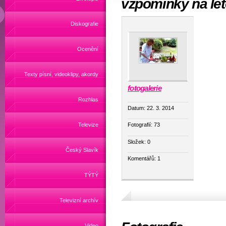
vzpomínky na lé
Diskografie
Ocenění
Texty písní, videoklipy, akordy
fotogalerie
Rozhlas
Datum:
22. 3. 2014
Televize
Fotografií:
73
Složek:
0
Český Slavík
Komentářů:
1
TÝTÝ
Televizní archív
Video