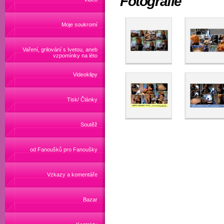
Fotografie
Moje soukromí
Vaření, grilování s Ivetou, aneb
vzpomínky na léto
Videoklipy
Tisk/ Články
Soutěž
od Fanoušků pro Fanoušky
Vzkazy a komentáře
Bazar