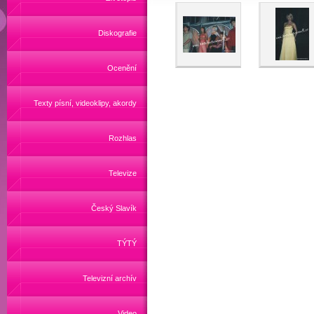
Diskografie
Ocenění
Texty písní, videoklipy, akordy
Rozhlas
Televize
Český Slavík
TÝTÝ
Televizní archív
Video