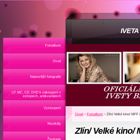
IVET
Fotoalbum
Úvod
Nejnovější fotografie
LP, MC, CD, DVD k zakoupení v
eshopech, antikvariátech
Vystoupení
Úvod
»
Fotoalbum
»
Zlín/ Velké kino/ MFF 
Muzikály
Zlín/ Velké kino/
Životopis