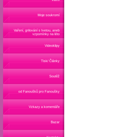
Moje soukromí
Vaření, grilování s Ivetou, aneb
vzpomínky na léto
Videoklipy
Tisk/ Články
Soutěž
od Fanoušků pro Fanoušky
Vzkazy a komentáře
Bazar