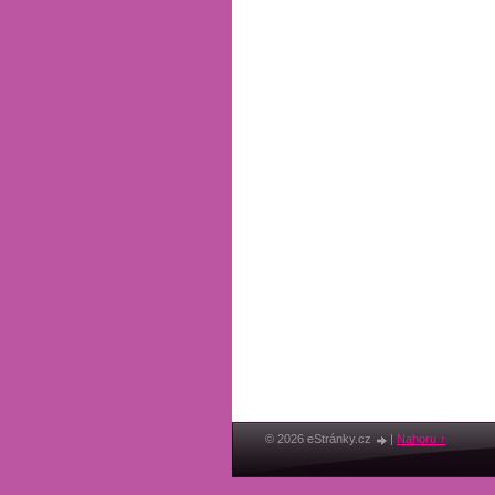
© 2026 eStránky.cz
|
Nahoru ↑