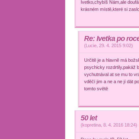
Ivetko,chybíš Nám,ale doufám
krásném místě,které si zaslo
Re: Ivetka po roce 
(
Lucie
,
29. 4. 2015
9:02
)
Určitě je a hlavně má božsk
psychicky rozdrtily,pakáž b
vychutnával at se mu to vrátí
vděčí jim a ne a ne jí dát 
tomto světě
50 let
(
kopretina
,
8. 4. 2016
18:24
)