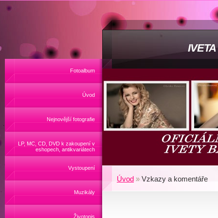
IVET
Fotoalbum
Úvod
Nejnovější fotografie
LP, MC, CD, DVD k zakoupení v
eshopech, antikvariátech
Vystoupení
Úvod
»
Vzkazy a komentáře
Muzikály
Životopis