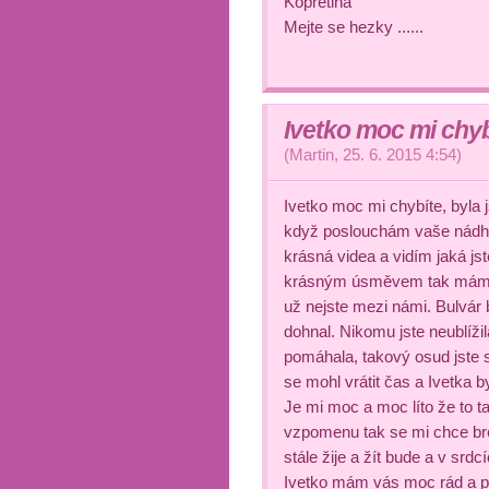
Kopretina
Mejte se hezky ......
Ivetko moc mi chyb
(
Martin
,
25. 6. 2015
4:54
)
Ivetko moc mi chybíte, byla 
když poslouchám vaše nádhe
krásná videa a vidím jaká js
krásným úsměvem tak mám s
už nejste mezi námi. Bulvár
dohnal. Nikomu jste neublížila
pomáhala, takový osud jste s
se mohl vrátit čas a Ivetka b
Je mi moc a moc líto že to t
vzpomenu tak se mi chce br
stále žije a žít bude a v srdc
Ivetko mám vás moc rád a př