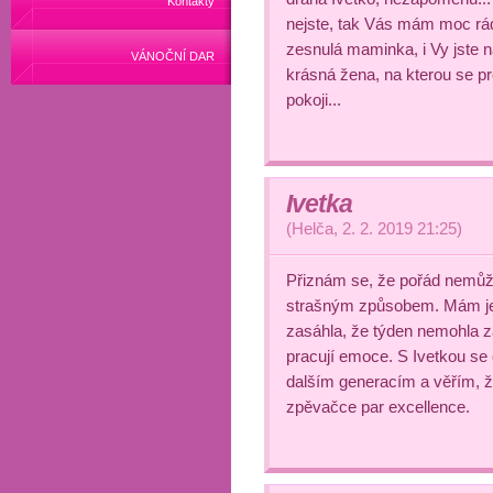
Kontakty
nejste, tak Vás mám moc rád
zesnulá maminka, i Vy jste 
VÁNOČNÍ DAR
krásná žena, na kterou se p
pokoji...
Ivetka
(
Helča
,
2. 2. 2019
21:25
)
Přiznám se, že pořád nemůžu 
strašným způsobem. Mám ješ
zasáhla, že týden nemohla z
pracují emoce. S Ivetkou se
dalším generacím a věřím, že
zpěvačce par excellence.