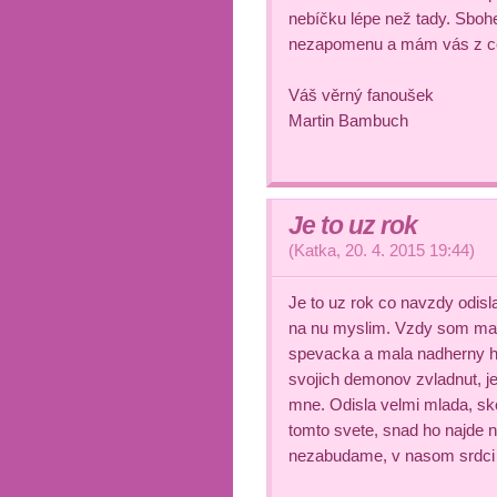
nebíčku lépe než tady. Sboh
nezapomenu a mám vás z cel
Váš věrný fanoušek
Martin Bambuch
Je to uz rok
(
Katka
,
20. 4. 2015
19:44
)
Je to uz rok co navzdy odis
na nu myslim. Vzdy som mala
spevacka a mala nadherny h
svojich demonov zvladnut, je 
mne. Odisla velmi mlada, sko
tomto svete, snad ho najde 
nezabudame, v nasom srdci s