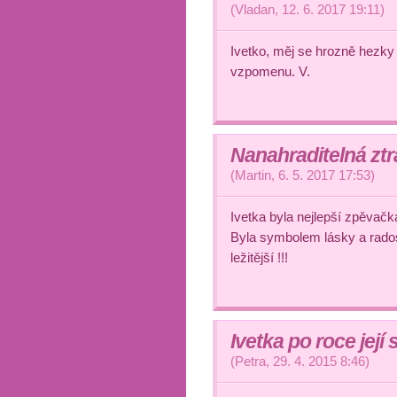
(
Vladan
,
12. 6. 2017
19:11
)
Ivetko, měj se hrozně hezky i
vzpomenu. V.
Nanahraditelná ztr
(
Martin
,
6. 5. 2017
17:53
)
Ivetka byla nejlepší zpěva
Byla symbolem lásky a radosti
ležitější !!!
Ivetka po roce její 
(
Petra
,
29. 4. 2015
8:46
)