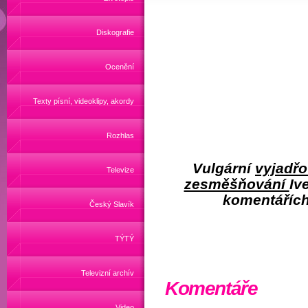
Diskografie
Ocenění
Texty písní, videoklipy, akordy
Rozhlas
Vulgární
vyjadřo
Televize
zesměšňování
Iv
komentáříc
Český Slavík
TÝTÝ
Televizní archív
Komentáře
Video