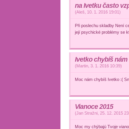
na Ivetku často v
(
Aleš
,
10. 1. 2016
19:01
)
Při poslechu skladby Není ce
její psychické problémy se k
Ivetko chybíš nám
(
Martin
,
3. 1. 2016
10:39
)
Moc nám chybíš Ivetko :( S
Vianoce 2015
(
Jan Stražni
,
25. 12. 2015
23
Moc my chýbajú Tvoje vianočn