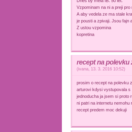
Dnes by mela IB. 50 let.
Vzpominam na ni a preji pro n
A aby vedela ze ma stale krasn
je pousti a zpivaji. Jsou fajn a 
Z ustou vzpomina
kopretina
recept na polevku 
(
ivana
,
13. 3. 2016
10:52
)
prosim o recept na polevku z 
arturovi kdysi vystupovala s
jednoducha ja jsem si proto 
ni patri na internetu nemohu 
recept predem moc dekuji