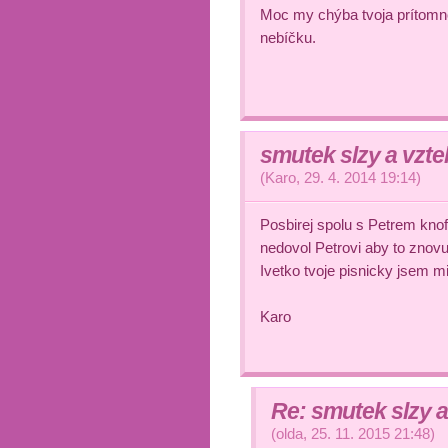
Moc my chýba tvoja prítomno
nebíčku.
smutek slzy a vzte
(
Karo
,
29. 4. 2014
19:14
)
Posbirej spolu s Petrem knof
nedovol Petrovi aby to znovu
Ivetko tvoje pisnicky jsem m
Karo
Re: smutek slzy a
(
olda
,
25. 11. 2015
21:48
)