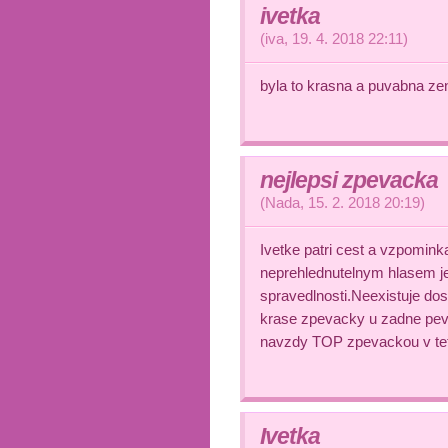
ivetka
(
iva
,
19. 4. 2018
22:11
)
byla to krasna a puvabna ze
nejlepsi zpevacka
(
Nada
,
15. 2. 2018
20:19
)
Ivetke patri cest a vzpomink
neprehlednutelnym hlasem je
spravedlnosti.Neexistuje dosu
krase zpevacky u zadne pev
navzdy TOP zpevackou v teto 
Ivetka