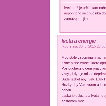
Ivetka už je určitě tam nah
aspoň toho se chudinka do
zamávejme jim
Iveta a energie
(
kopretina
,
30. 8. 2015
23:50
Moc stale vzpominam na na
pisne plnne emoci, ktere opra
Poslouchejte o cem ona vlast
vzdy , kdyz je mi zle depri
Bude tezke! aby Ivetu BAR
Hezky dny Vam vsem a je lep
bohati.
Laska je dulezita a Iveta neb
zastavam moc.