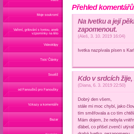
Přehled komentářů
Moje soukromí
Na Ivetku a její pě
zapomenout.
Vaření, grilování s Ivetou, aneb
vzpomínky na léto
(
Aleš
,
3. 10. 2019
16:04
)
Videoklipy
Ivetka nazpívala písen s Ka
Tisk/ Články
Soutěž
Kdo v srdcích žije,
(
Diana
,
6. 3. 2019
22:50
)
od Fanoušků pro Fanoušky
Dobrý den všem,
Vzkazy a komentáře
stále mi moc chybí, jako člov
tím směřovala a co tím chtěla 
Mám dojem, že nebyla vnitřn
Bazar
ďábel, co přišel zvenčí utýra
drahá Ivetko, nezapomenu...