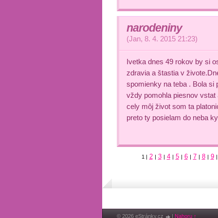
narodeniny
(
Jan
,
8. 4. 2015
21:23
)
Ivetka dnes 49 rokov by si os
zdravia a štastia v živote.Dn
spomienky na teba . Bola si
vždy pomohla piesnov vstat a
cely môj život som ta platon
preto ty posielam do neba kyt
2
3
4
5
6
7
8
9
1
|
|
|
|
|
|
|
|
|
© 2026 eStránky.cz
|
Nahoru ↑