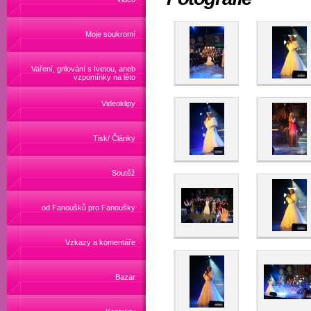
Moje soukromí
Vaření, grilování s Ivetou, aneb
vzpomínky na léto
Videoklipy
Tisk/ Články
Soutěž
od Fanoušků pro Fanoušky
Vzkazy a komentáře
Bazar