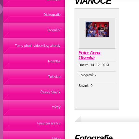
VIANOCE
Diskografie
Ocenění
Texty písní, videoklipy, akordy
Foto: Anna
Olvecká
Rozhlas
Datum:
14. 12. 2013
Fotografií:
7
Televize
Složek:
0
Český Slavík
TÝTÝ
Televizní archív
Fotografie
Video