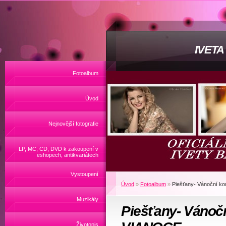
IVET
Fotoalbum
Úvod
Nejnovější fotografie
LP, MC, CD, DVD k zakoupení v
eshopech, antikvariátech
Vystoupení
Úvod
»
Fotoalbum
»
Piešťany- Vánoční k
Muzikály
Piešťany- Vánočn
Životopis