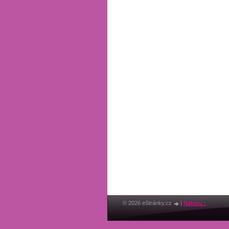
© 2026 eStránky.cz
|
Nahoru ↑