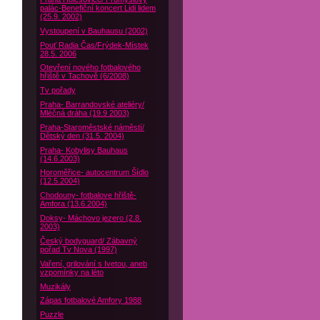
palác-Benefiční koncert Lidi lidem
(25.9. 2002)
Vystoupení v Bauhausu (2002)
Pouť Radia Čas/Frýdek-Místek
28.5. 2006
Otevření nového fotbalového
hřiště v Tachově (6/2008)
Tv pořady
Praha- Barrandovské ateliéry/
Mléčná dráha (19.9 2003)
Praha-Staroměstské náměstí/
Dětský den (31.5. 2004)
Praha- Kobylisy Bauhaus
(14.6.2003)
Horoměřice- autocentrum Šídlo
(12.5.2004)
Chodouny- fotbalove hřiště-
Amfora (13.6.2004)
Doksy- Máchovo jezero (2.8.
2003)
Český bodyguard/ Zábavný
pořad Tv Nova (1997)
Vaření, grilování s Ivetou, aneb
vzpomínky na léto
Muzikály
Zápas fotbalové Amfory 1988
Puzzle