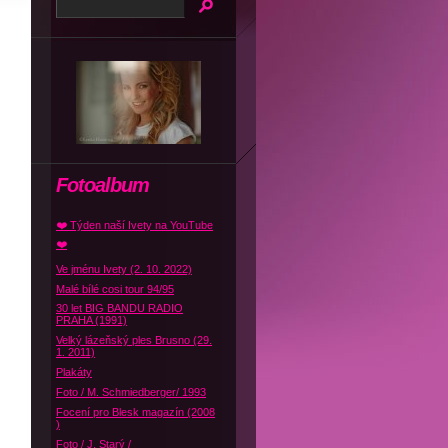
Fotoalbum
❤️ Týden naší Ivety na YouTube
❤️
Ve jménu Ivety (2. 10. 2022)
Malé bílé cosi tour 94/95
30 let BIG BANDU RADIO
PRAHA (1991)
Velký lázeňský ples Brusno (29.
1. 2011)
Plakáty
Foto / M. Schmiedberger/ 1993
Focení pro Blesk magazín (2008
)
Foto / J. Starý /