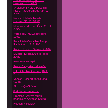
Terezy Maxové Ostrava -
Polanka / 7. 6. 2003/
Vystoupení Ivety v Pallandiu
Praha + autogramiáda / 24. 9.
2008/
Koncert Michala Davida v
Lucerně /13. 11. 2008/
Magakoncert Rádia Čas / 20. 11.
2004/
Iveta posluchá Luxembourg /
1991/
Pouť Rádia Čas - Frenštát p.
Radhoštěm /17. 7. 2004/
Koncert Hvězd- Ostrava / 2004/
Divadlo Hybernia /18. listopad
2008/
Fotografie ke klipům
Promo fotografie k albumům
D.I.L.A.N. Truck aréna (16. 6.
2012)
Vánoční koncert Karla Gotta
(1986)
29. 4. - výročí úmrtí
8. 4. Nezapomeneme!
Proměna Ivety ve studiu
kadeřnictví Advance (2010)
Hudební videoklipy