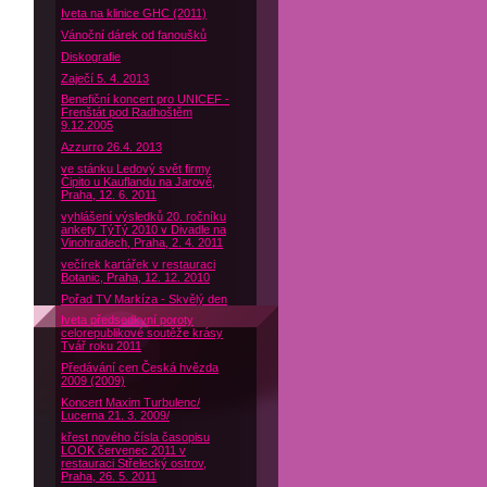
Iveta na klinice GHC (2011)
Vánoční dárek od fanoušků
Diskografie
Zaječí 5. 4. 2013
Benefiční koncert pro UNICEF -
Frenštát pod Radhoštěm
9.12.2005
Azzurro 26.4. 2013
ve stánku Ledový svět firmy
Čipito u Kauflandu na Jarově,
Praha, 12. 6. 2011
vyhlášení výsledků 20. ročníku
ankety TýTý 2010 v Divadle na
Vinohradech, Praha, 2. 4. 2011
večírek kartářek v restauraci
Botanic, Praha, 12. 12. 2010
Pořad TV Markíza - Skvělý den
Iveta předsedkyní poroty
celorepublikové soutěže krásy
Tvář roku 2011
Předávání cen Česká hvězda
2009 (2009)
Koncert Maxim Turbulenc/
Lucerna 21. 3. 2009/
křest nového čísla časopisu
LOOK červenec 2011 v
restauraci Střelecký ostrov,
Praha, 26. 5. 2011