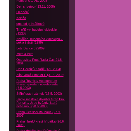
Fotoset GLANC 2008
Den s Ivetou ( 13.11. 2008)
Ocenění
Koláže
sms od p. Králikové
Tři oříšky- hudební videoklip
(1998)
Natáčení hudebního videoklipu Z
pekla štěstí (1999)
Lets Dance 3 (2009)
Iveta a Petr
Ostravice/ Pouť Radia Čas 21.8.
2004
Den Horníků/ Staříč (4.9. 2004)
Zlín/ Velké kino/ MFF (31.5. 2002)
Praha Řevnice/ Autocentrum
Nissan -předání nového auta
(7.5.2003)
Štiřín/ státní zámek (16.5. 2003)
Slaný/ městske divadlo/ Gran Prix
Remake/ Jsou hvězdy, které
nehasnou (28.6.2003)
Praha Čestlice/ Bauhaus (27.9.
2003)
Praha Hájek/ křest hříbátka (26.6.
2003)
Praha Holešovice/ Průmyslový