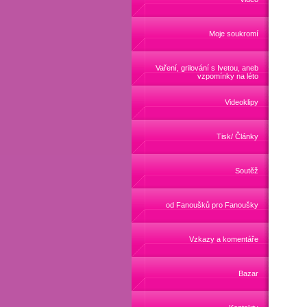
Moje soukromí
Vaření, grilování s Ivetou, aneb
vzpomínky na léto
Videoklipy
Tisk/ Články
Soutěž
od Fanoušků pro Fanoušky
Vzkazy a komentáře
Bazar