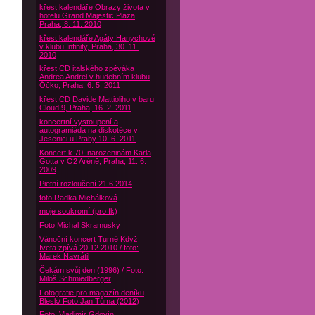
křest kalendáře Obrazy života v
hotelu Grand Majestic Plaza,
Praha, 8. 11. 2010
křest kalendáře Agáty Hanychové
v klubu Infinity, Praha, 30. 11.
2010
křest CD italského zpěváka
Andrea Andrei v hudebním klubu
Óčko, Praha, 6. 5. 2011
křest CD Davide Mattioliho v baru
Cloud 9, Praha, 16. 2. 2011
koncertní vystoupení a
autogramiáda na diskotéce v
Jesenici u Prahy 10. 6. 2011
Koncert k 70. narozeninám Karla
Gotta v O2 Aréně, Praha, 11. 6.
2009
Pietní rozloučení 21.6 2014
foto Radka Michálková
moje soukromí (pro fk)
Foto Michal Skramusky
Vánoční koncert Turné Když
Iveta zpívá 20.12.2010 / foto:
Marek Navrátil
Čekám svůj den (1996) / Foto:
Miloš Schmiedberger
Fotografie pro magazín deníku
Blesk/ Foto Jan Tůma (2012)
Foto: Vladimír Gdovín