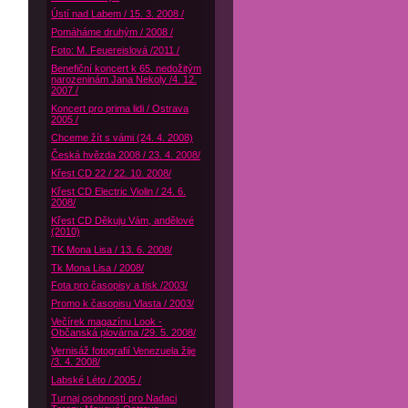
Ústí nad Labem / 15. 3. 2008 /
Pomáháme druhým / 2008 /
Foto: M. Feuereislová /2011 /
Benefiční koncert k 65. nedožitým
narozeninám Jana Nekoly /4. 12.
2007 /
Koncert pro prima lidi / Ostrava
2005 /
Chceme žít s vámi (24. 4. 2008)
Česká hvězda 2008 / 23. 4. 2008/
Křest CD 22 / 22. 10. 2008/
Křest CD Electric Violin / 24. 6.
2008/
Křest CD Děkuju Vám, andělové
(2010)
TK Mona Lisa / 13. 6. 2008/
Tk Mona Lisa / 2008/
Fota pro časopisy a tisk /2003/
Promo k časopisu Vlasta / 2003/
Večírek magazínu Look -
Občanská plovárna /29. 5. 2008/
Vernisáž fotografií Venezuela žije
/3. 4. 2008/
Labské Léto / 2005 /
Turnaj osobností pro Nadaci