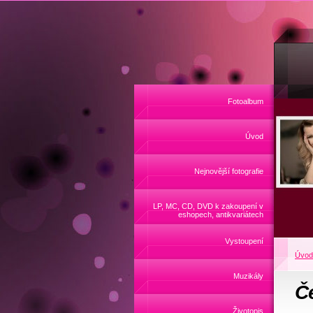
Fotoalbum
Úvod
Nejnovější fotografie
LP, MC, CD, DVD k zakoupení v
eshopech, antikvariátech
Vystoupení
Úvod
Muzikály
Če
Životopis