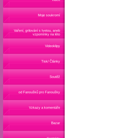
Moje soukromí
Vaření, grilování s Ivetou, aneb
vzpomínky na léto
Videoklipy
Tisk/ Články
Soutěž
od Fanoušků pro Fanoušky
Vzkazy a komentáře
Bazar