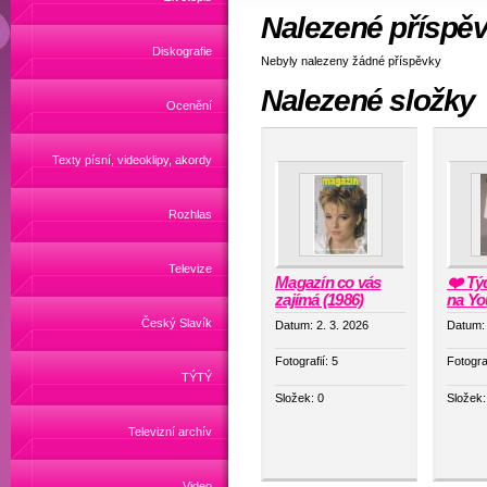
Nalezené příspě
Diskografie
Nebyly nalezeny žádné příspěvky
Nalezené složky
Ocenění
Texty písní, videoklipy, akordy
Rozhlas
Televize
Magazín co vás
❤️ Tý
zajímá (1986)
na Yo
Český Slavík
Datum:
2. 3. 2026
Datum
Fotografií:
5
Fotogra
TÝTÝ
Složek:
0
Složek
Televizní archív
Video