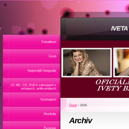
IVET
Fotoalbum
Úvod
Nejnovější fotografie
LP, MC, CD, DVD k zakoupení v
eshopech, antikvariátech
Vystoupení
Úvod
»
2026
Muzikály
Archiv
Životopis