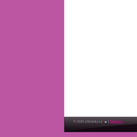
© 2026 eStránky.cz
|
Nahoru ↑