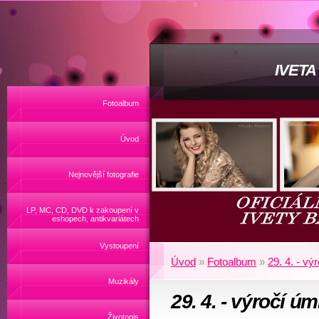
IVET
Fotoalbum
Úvod
Nejnovější fotografie
LP, MC, CD, DVD k zakoupení v
eshopech, antikvariátech
Vystoupení
Úvod
»
Fotoalbum
»
29. 4. - vý
Muzikály
29. 4. - výročí úmr
Životopis