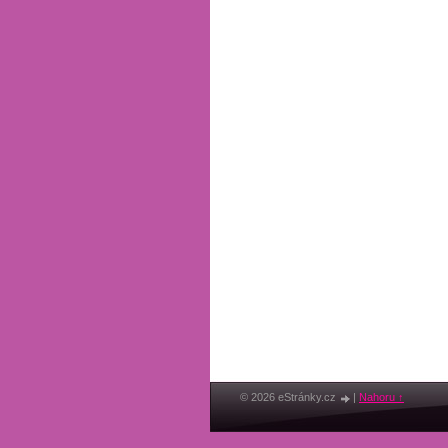
© 2026 eStránky.cz
|
Nahoru ↑