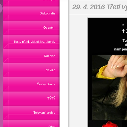
29. 4. 2016 Třetí v
Diskografie
Ocenění
Texty písní, videoklipy, akordy
Rozhlas
Televize
Český Slavík
TÝTÝ
Televizní archív
Video