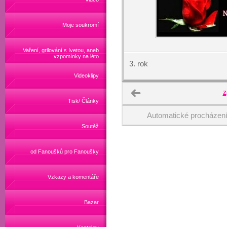
Moje soukromí
Vaření, grilování s Ivetou, aneb
vzpomínky na léto
3. rok
Videoklipy
Z
Tisk/ Články
Automatické procházen
Soutěž
od Fanoušků pro Fanoušky
Vzkazy a komentáře
Bazar