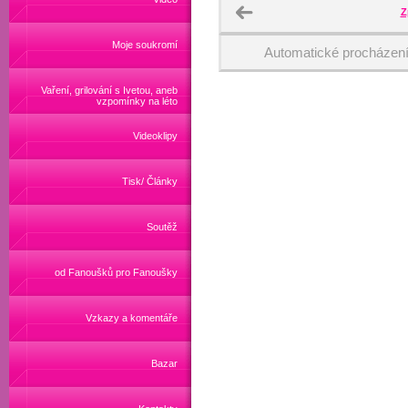
Z
Moje soukromí
Automatické procházen
Vaření, grilování s Ivetou, aneb
vzpomínky na léto
Videoklipy
Tisk/ Články
Soutěž
od Fanoušků pro Fanoušky
Vzkazy a komentáře
Bazar