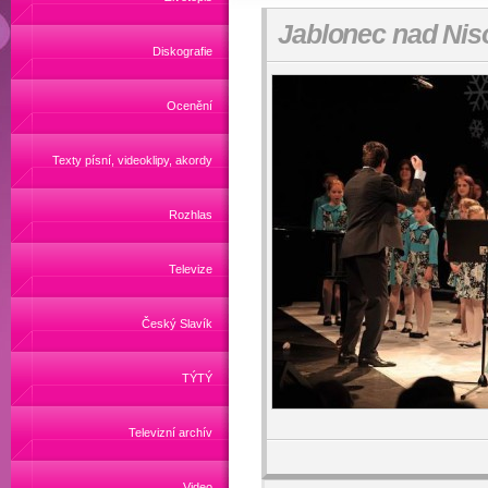
Jablonec nad Niso
Diskografie
Ocenění
Texty písní, videoklipy, akordy
Rozhlas
Televize
Český Slavík
TÝTÝ
Televizní archív
Video