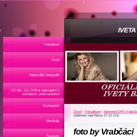
IVET
Fotoalbum
Úvod
Nejnovější fotografie
LP, MC, CD, DVD k zakoupení v
eshopech, antikvariátech
Vystoupení
Úvod
»
Fotoalbum
»
Adventní DPS Vrabčác
Jablonec nad Nisou 17.12 (13)
Muzikály
foto by Vrabčáci
Životopis