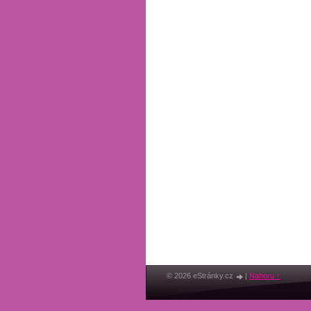
© 2026 eStránky.cz
|
Nahoru ↑