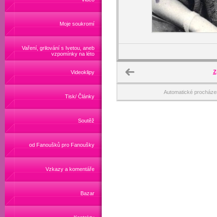
Moje soukromí
Vaření, grilování s Ivetou, aneb
vzpomínky na léto
Z
Videoklipy
Automatické procháze
Tisk/ Články
Soutěž
od Fanoušků pro Fanoušky
Vzkazy a komentáře
Bazar