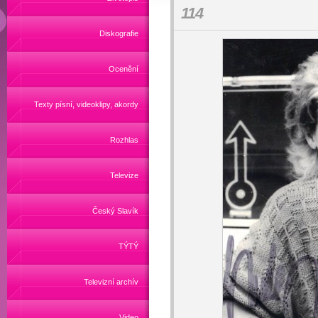
114
Diskografie
Ocenění
Texty písní, videoklipy, akordy
Rozhlas
Televize
Český Slavík
TÝTÝ
Televizní archív
Video