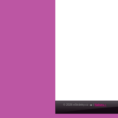
© 2026 eStránky.cz
|
Nahoru ↑