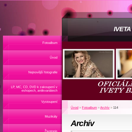
IVET
Fotoalbum
Úvod
Nejnovější fotografie
LP, MC, CD, DVD k zakoupení v
eshopech, antikvariátech
Vystoupení
Úvod
»
Fotoalbum
»
Archív
»
114
Muzikály
Archív
Životopis