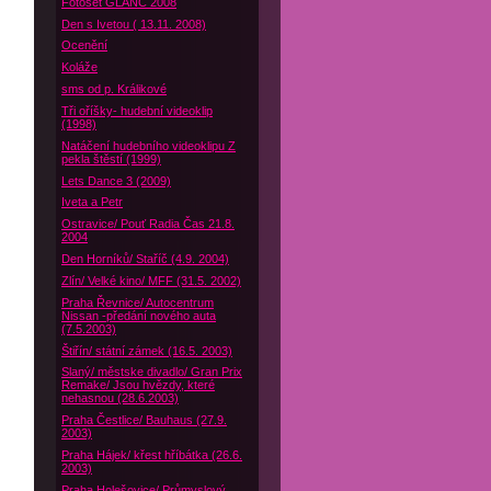
Fotoset GLANC 2008
Den s Ivetou ( 13.11. 2008)
Ocenění
Koláže
sms od p. Králikové
Tři oříšky- hudební videoklip
(1998)
Natáčení hudebního videoklipu Z
pekla štěstí (1999)
Lets Dance 3 (2009)
Iveta a Petr
Ostravice/ Pouť Radia Čas 21.8.
2004
Den Horníků/ Staříč (4.9. 2004)
Zlín/ Velké kino/ MFF (31.5. 2002)
Praha Řevnice/ Autocentrum
Nissan -předání nového auta
(7.5.2003)
Štiřín/ státní zámek (16.5. 2003)
Slaný/ městske divadlo/ Gran Prix
Remake/ Jsou hvězdy, které
nehasnou (28.6.2003)
Praha Čestlice/ Bauhaus (27.9.
2003)
Praha Hájek/ křest hříbátka (26.6.
2003)
Praha Holešovice/ Průmyslový