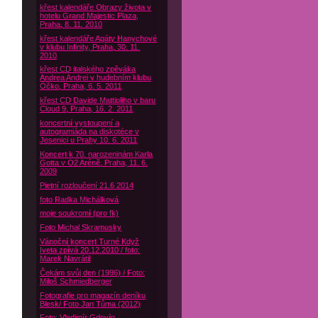
křest kalendáře Obrazy života v
hotelu Grand Majestic Plaza,
Praha, 8. 11. 2010
křest kalendáře Agáty Hanychové
v klubu Infinity, Praha, 30. 11.
2010
křest CD italského zpěváka
Andrea Andrei v hudebním klubu
Óčko, Praha, 6. 5. 2011
křest CD Davide Mattioliho v baru
Cloud 9, Praha, 16. 2. 2011
koncertní vystoupení a
autogramiáda na diskotéce v
Jesenici u Prahy 10. 6. 2011
Koncert k 70. narozeninám Karla
Gotta v O2 Aréně, Praha, 11. 6.
2009
Pietní rozloučení 21.6 2014
foto Radka Michálková
moje soukromí (pro fk)
Foto Michal Skramusky
Vánoční koncert Turné Když
Iveta zpívá 20.12.2010 / foto:
Marek Navrátil
Čekám svůj den (1996) / Foto:
Miloš Schmiedberger
Fotografie pro magazín deníku
Blesk/ Foto Jan Tůma (2012)
Foto: Vladimír Gdovín