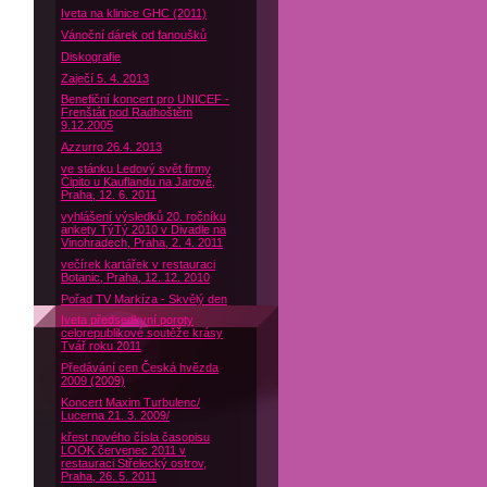
Iveta na klinice GHC (2011)
Vánoční dárek od fanoušků
Diskografie
Zaječí 5. 4. 2013
Benefiční koncert pro UNICEF -
Frenštát pod Radhoštěm
9.12.2005
Azzurro 26.4. 2013
ve stánku Ledový svět firmy
Čipito u Kauflandu na Jarově,
Praha, 12. 6. 2011
vyhlášení výsledků 20. ročníku
ankety TýTý 2010 v Divadle na
Vinohradech, Praha, 2. 4. 2011
večírek kartářek v restauraci
Botanic, Praha, 12. 12. 2010
Pořad TV Markíza - Skvělý den
Iveta předsedkyní poroty
celorepublikové soutěže krásy
Tvář roku 2011
Předávání cen Česká hvězda
2009 (2009)
Koncert Maxim Turbulenc/
Lucerna 21. 3. 2009/
křest nového čísla časopisu
LOOK červenec 2011 v
restauraci Střelecký ostrov,
Praha, 26. 5. 2011