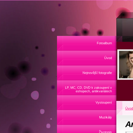
Fotoalbum
Úvod
Nejnovější fotografie
LP, MC, CD, DVD k zakoupení v
eshopech, antikvariátech
Vystoupení
Úvod
Muzikály
A
Životopis