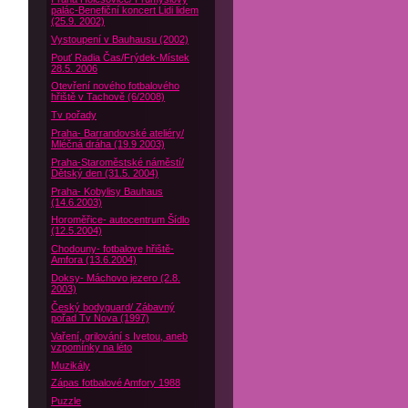
palác-Benefiční koncert Lidi lidem
(25.9. 2002)
Vystoupení v Bauhausu (2002)
Pouť Radia Čas/Frýdek-Místek
28.5. 2006
Otevření nového fotbalového
hřiště v Tachově (6/2008)
Tv pořady
Praha- Barrandovské ateliéry/
Mléčná dráha (19.9 2003)
Praha-Staroměstské náměstí/
Dětský den (31.5. 2004)
Praha- Kobylisy Bauhaus
(14.6.2003)
Horoměřice- autocentrum Šídlo
(12.5.2004)
Chodouny- fotbalove hřiště-
Amfora (13.6.2004)
Doksy- Máchovo jezero (2.8.
2003)
Český bodyguard/ Zábavný
pořad Tv Nova (1997)
Vaření, grilování s Ivetou, aneb
vzpomínky na léto
Muzikály
Zápas fotbalové Amfory 1988
Puzzle