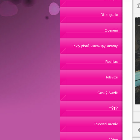
1
Diskografie
Ocenění
Texty písní, videoklipy, akordy
Rozhlas
Televize
Český Slavík
TÝTÝ
Televizní archív
Video