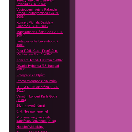
Terezy Maxové Ostrava -
Polanka / 7. 6. 2003/
Vystoupení Ivety v Pallandiu
Praha + autogramiáda / 24. 9.
2008/
Koncert Michala Davida v
Lucerně /13. 11. 2008/
Magakoncert Rádia Čas / 20. 11.
2004/
Iveta posluchá Luxembourg /
1991/
Pouť Rádia Čas - Frenštát p.
Radhoštěm /17. 7. 2004/
Koncert Hvězd- Ostrava / 2004/
Divadlo Hybernia /18. listopad
2008/
Fotografie ke klipům
Promo fotografie k albumům
D.I.L.A.N. Truck aréna (16. 6.
2012)
Vánoční koncert Karla Gotta
(1986)
29. 4. - výročí úmrtí
8. 4. Nezapomeneme!
Proměna Ivety ve studiu
kadeřnictví Advance (2010)
Hudební videoklipy