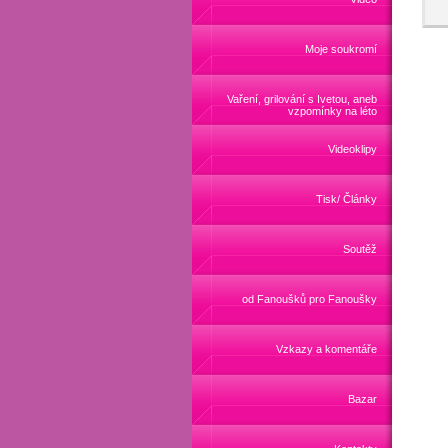
Moje soukromí
Vaření, grilování s Ivetou, aneb
vzpomínky na léto
Videoklipy
Tisk/ Články
Soutěž
od Fanoušků pro Fanoušky
Vzkazy a komentáře
Bazar