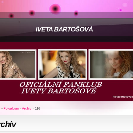
IVETA BARTOŠOVÁ
»
Fotoalbum
»
Archív
»
116
rchív