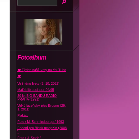
Fotoalbum
❤️ Týden naší Ivety na YouTube
❤️
Ve jménu Ivety (2. 10. 2022)
Malé bílé cosi tour 94/95
30 let BIG BANDU RADIO
PRAHA (1991)
Velký lázeňský ples Brusno (29.
1. 2011)
Plakáty
Foto / M. Schmiedberger/ 1993
Focení pro Blesk magazín (2008
)
Foto / J. Starý /