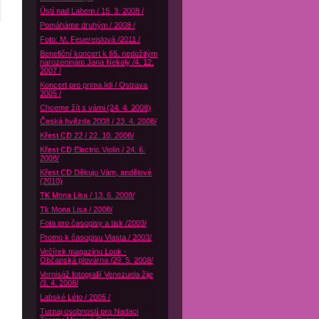
Ústí nad Labem / 15. 3. 2008 /
Pomáháme druhým / 2008 /
Foto: M. Feuereislová /2011 /
Benefiční koncert k 65. nedožitým
narozeninám Jana Nekoly /4. 12.
2007 /
Koncert pro prima lidi / Ostrava
2005 /
Chceme žít s vámi (24. 4. 2008)
Česká hvězda 2008 / 23. 4. 2008/
Křest CD 22 / 22. 10. 2008/
Křest CD Electric Violin / 24. 6.
2008/
Křest CD Děkuju Vám, andělové
(2010)
TK Mona Lisa / 13. 6. 2008/
Tk Mona Lisa / 2008/
Fota pro časopisy a tisk /2003/
Promo k časopisu Vlasta / 2003/
Večírek magazínu Look -
Občanská plovárna /29. 5. 2008/
Vernisáž fotografií Venezuela žije
/3. 4. 2008/
Labské Léto / 2005 /
Turnaj osobností pro Nadaci