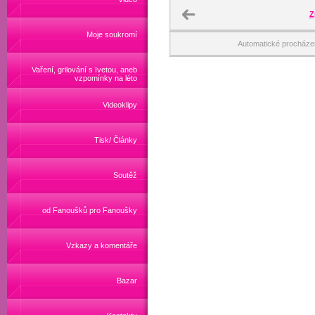
Z
Moje soukromí
Automatické procháze
Vaření, grilování s Ivetou, aneb
vzpomínky na léto
Videoklipy
Tisk/ Články
Soutěž
od Fanoušků pro Fanoušky
Vzkazy a komentáře
Bazar