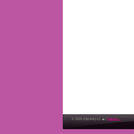
© 2026 eStránky.cz
|
Nahoru ↑