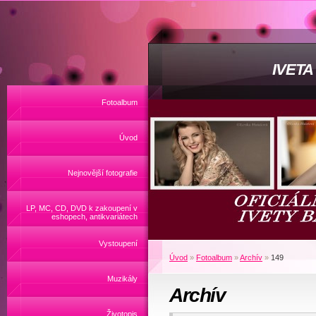
IVET
Fotoalbum
Úvod
Nejnovější fotografie
LP, MC, CD, DVD k zakoupení v
eshopech, antikvariátech
Vystoupení
Úvod
»
Fotoalbum
»
Archív
»
149
Muzikály
Archív
Životopis