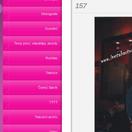
157
Diskografie
Ocenění
Texty písní, videoklipy, akordy
Rozhlas
Televize
Český Slavík
TÝTÝ
Televizní archív
Video