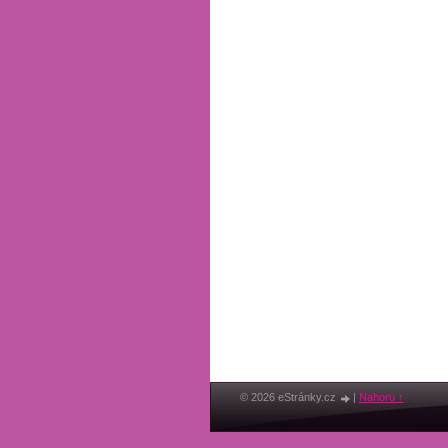
© 2026 eStránky.cz
|
Nahoru ↑