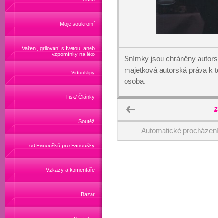
Moje soukromí
Vaření, grilování s Ivetou, aneb
vzpomínky na léto
Snímky jsou chráněny autors
majetková autorská práva k
Videoklipy
osoba.
Tisk/ Články
Z
Soutěž
Automatické procházen
od Fanoušků pro Fanoušky
Vzkazy a komentáře
Bazar