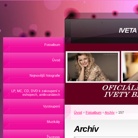
IVET
Fotoalbum
Úvod
Nejnovější fotografie
LP, MC, CD, DVD k zakoupení v
eshopech, antikvariátech
Vystoupení
Úvod
»
Fotoalbum
»
Archív
»
157
Muzikály
Archív
Životopis