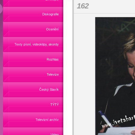
162
Diskografie
Ocenění
Texty písní, videoklipy, akordy
Rozhlas
Televize
Český Slavík
TÝTÝ
Televizní archív
Video