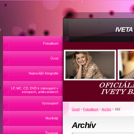
IVET
Fotoalbum
Úvod
Nejnovější fotografie
LP, MC, CD, DVD k zakoupení v
eshopech, antikvariátech
Vystoupení
Úvod
»
Fotoalbum
»
Archív
»
162
Muzikály
Archív
Životopis