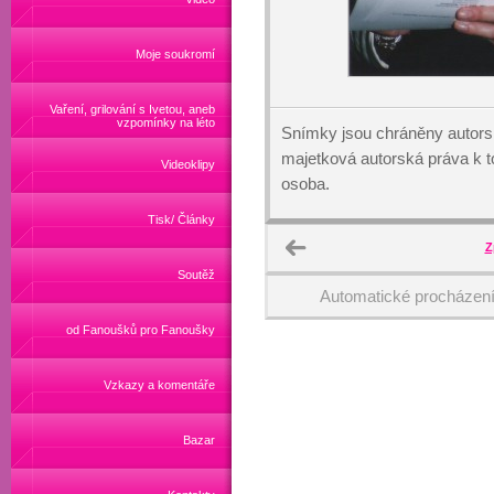
Moje soukromí
Vaření, grilování s Ivetou, aneb
vzpomínky na léto
Snímky jsou chráněny autors
majetková autorská práva k
Videoklipy
osoba.
Tisk/ Články
Z
Soutěž
Automatické procházen
od Fanoušků pro Fanoušky
Vzkazy a komentáře
Bazar