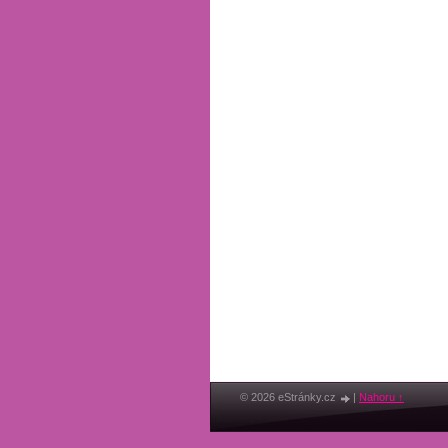
© 2026 eStránky.cz
|
Nahoru ↑