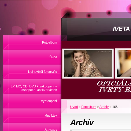
IVET
Fotoalbum
Úvod
Nejnovější fotografie
LP, MC, CD, DVD k zakoupení v
eshopech, antikvariátech
Vystoupení
Úvod
»
Fotoalbum
»
Archív
»
168
Muzikály
Archív
Životopis