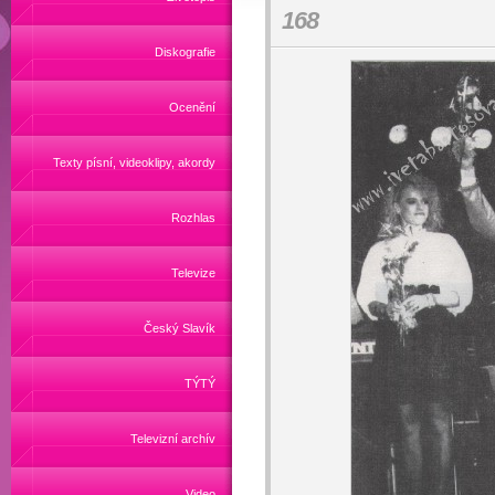
168
Diskografie
Ocenění
Texty písní, videoklipy, akordy
Rozhlas
Televize
Český Slavík
TÝTÝ
Televizní archív
Video