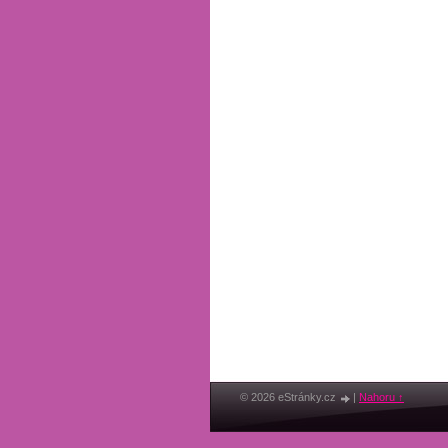
© 2026 eStránky.cz
|
Nahoru ↑