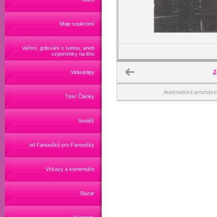
Moje soukromí
Vaření, grilování s Ivetou, aneb
vzpomínky na léto
Z
Videoklipy
Automatické procháze
Tisk/ Články
Soutěž
od Fanoušků pro Fanoušky
Vzkazy a komentáře
Bazar