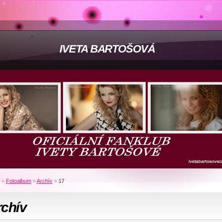
IVETA BARTOŠOVÁ
»
Fotoalbum
»
Archív
»
17
rchív