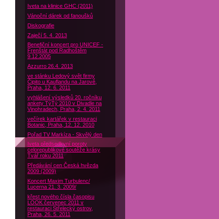
Iveta na klinice GHC (2011)
Vánoční dárek od fanoušků
Diskografie
Zaječí 5. 4. 2013
Benefiční koncert pro UNICEF -
Frenštát pod Radhoštěm
9.12.2005
Azzurro 26.4. 2013
ve stánku Ledový svět firmy
Čipito u Kauflandu na Jarově,
Praha, 12. 6. 2011
vyhlášení výsledků 20. ročníku
ankety TýTý 2010 v Divadle na
Vinohradech, Praha, 2. 4. 2011
večírek kartářek v restauraci
Botanic, Praha, 12. 12. 2010
Pořad TV Markíza - Skvělý den
Iveta předsedkyní poroty
celorepublikové soutěže krásy
Tvář roku 2011
Předávání cen Česká hvězda
2009 (2009)
Koncert Maxim Turbulenc/
Lucerna 21. 3. 2009/
křest nového čísla časopisu
LOOK červenec 2011 v
restauraci Střelecký ostrov,
Praha, 26. 5. 2011