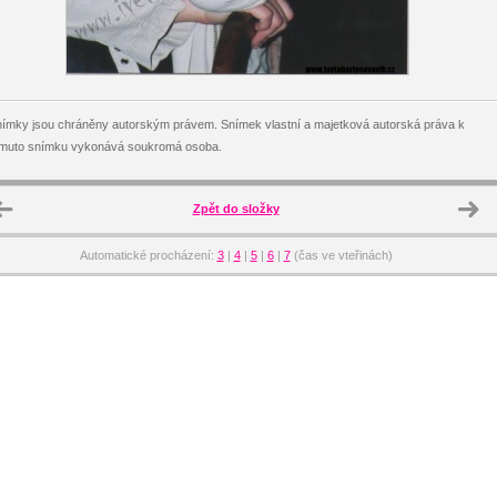
ímky jsou chráněny autorským právem. Snímek vlastní a majetková autorská práva k
omuto snímku vykonává soukromá osoba.
Zpět do složky
Automatické procházení:
3
|
4
|
5
|
6
|
7
(čas ve vteřinách)