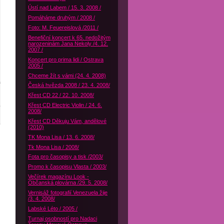
Ústí nad Labem / 15. 3. 2008 /
Pomáháme druhým / 2008 /
Foto: M. Feuereislová /2011 /
Benefiční koncert k 65. nedožitým
narozeninám Jana Nekoly /4. 12.
2007 /
Koncert pro prima lidi / Ostrava
2005 /
Chceme žít s vámi (24. 4. 2008)
Česká hvězda 2008 / 23. 4. 2008/
Křest CD 22 / 22. 10. 2008/
Křest CD Electric Violin / 24. 6.
2008/
Křest CD Děkuju Vám, andělové
(2010)
TK Mona Lisa / 13. 6. 2008/
Tk Mona Lisa / 2008/
Fota pro časopisy a tisk /2003/
Promo k časopisu Vlasta / 2003/
Večírek magazínu Look -
Občanská plovárna /29. 5. 2008/
Vernisáž fotografií Venezuela žije
/3. 4. 2008/
Labské Léto / 2005 /
Turnaj osobností pro Nadaci