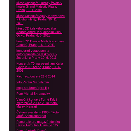
křest kalendáře Obrazy života v
hotelu Grand Majestic Plaza,
Praha, 8. 11. 2010
křest kalendáře Agáty Hanychové
v klubu Infinity, Praha, 30. 11.
2010
křest CD italského zpěváka
Andrea Andrei v hudebním klubu
Óčko, Praha, 6. 5. 2011
křest CD Davide Mattioliho v baru
Cloud 9, Praha, 16. 2. 2011
koncertní vystoupení a
autogramiáda na diskotéce v
Jesenici u Prahy 10. 6. 2011
Koncert k 70. narozeninám Karla
Gotta v O2 Aréně, Praha, 11. 6.
2009
Pietní rozloučení 21.6 2014
foto Radka Michálková
moje soukromí (pro fk)
Foto Michal Skramusky
Vánoční koncert Turné Když
Iveta zpívá 20.12.2010 / foto:
Marek Navrátil
Čekám svůj den (1996) / Foto:
Miloš Schmiedberger
Fotografie pro magazín deníku
Blesk/ Foto Jan Tůma (2012)
Foto: Vladimír Gdovín