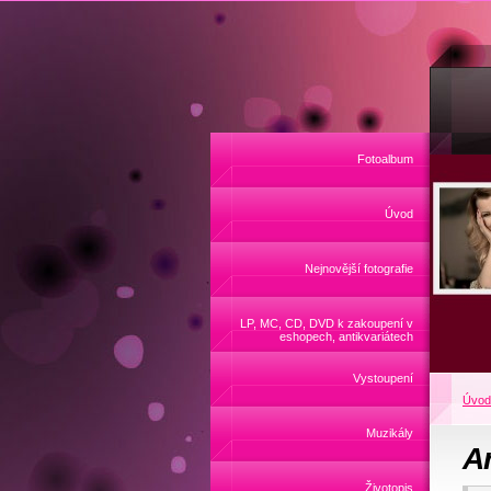
Fotoalbum
Úvod
Nejnovější fotografie
LP, MC, CD, DVD k zakoupení v
eshopech, antikvariátech
Vystoupení
Úvod
Muzikály
A
Životopis