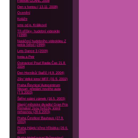
Fotoset GLANC 2008
Den s Ivetou ( 13.11. 2008)
Ocenění
Koláže
sms od p. Králikové
Tři oříšky- hudební videoklip
(1998)
Natáčení hudebního videoklipu Z
pekla štěstí (1999)
Lets Dance 3 (2009)
Iveta a Petr
Ostravice/ Pouť Radia Čas 21.8.
2004
Den Horníků/ Staříč (4.9. 2004)
Zlín/ Velké kino/ MFF (31.5. 2002)
Praha Řevnice/ Autocentrum
Nissan -předání nového auta
(7.5.2003)
Štiřín/ státní zámek (16.5. 2003)
Slaný/ městske divadlo/ Gran Prix
Remake/ Jsou hvězdy, které
nehasnou (28.6.2003)
Praha Čestlice/ Bauhaus (27.9.
2003)
Praha Hájek/ křest hříbátka (26.6.
2003)
Praha Holešovice/ Průmyslový