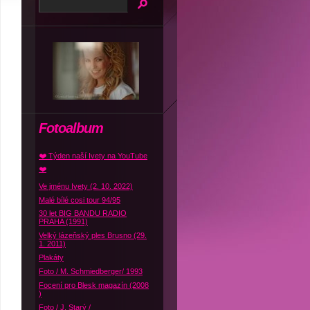
Fotoalbum
❤️ Týden naší Ivety na YouTube
❤️
Ve jménu Ivety (2. 10. 2022)
Malé bílé cosi tour 94/95
30 let BIG BANDU RADIO
PRAHA (1991)
Velký lázeňský ples Brusno (29.
1. 2011)
Plakáty
Foto / M. Schmiedberger/ 1993
Focení pro Blesk magazín (2008
)
Foto / J. Starý /