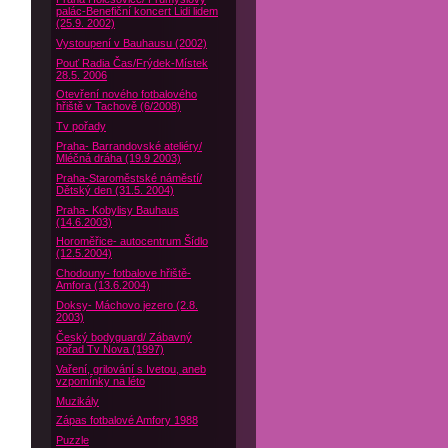
palác-Benefiční koncert Lidi lidem
(25.9. 2002)
Vystoupení v Bauhausu (2002)
Pouť Radia Čas/Frýdek-Místek
28.5. 2006
Otevření nového fotbalového
hřiště v Tachově (6/2008)
Tv pořady
Praha- Barrandovské ateliéry/
Mléčná dráha (19.9 2003)
Praha-Staroměstské náměstí/
Dětský den (31.5. 2004)
Praha- Kobylisy Bauhaus
(14.6.2003)
Horoměřice- autocentrum Šídlo
(12.5.2004)
Chodouny- fotbalove hřiště-
Amfora (13.6.2004)
Doksy- Máchovo jezero (2.8.
2003)
Český bodyguard/ Zábavný
pořad Tv Nova (1997)
Vaření, grilování s Ivetou, aneb
vzpomínky na léto
Muzikály
Zápas fotbalové Amfory 1988
Puzzle