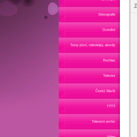
1
Diskografie
Ocenění
Texty písní, videoklipy, akordy
Rozhlas
Televize
Český Slavík
TÝTÝ
Televizní archív
Video