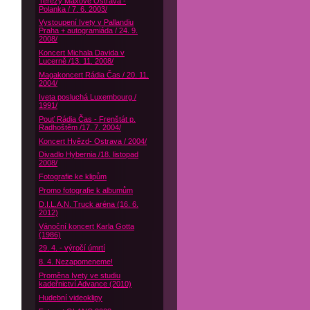
Terezy Maxové Ostrava -
Polanka / 7. 6. 2003/
Vystoupení Ivety v Pallandiu
Praha + autogramiáda / 24. 9.
2008/
Koncert Michala Davida v
Lucerně /13. 11. 2008/
Magakoncert Rádia Čas / 20. 11.
2004/
Iveta posluchá Luxembourg /
1991/
Pouť Rádia Čas - Frenštát p.
Radhoštěm /17. 7. 2004/
Koncert Hvězd- Ostrava / 2004/
Divadlo Hybernia /18. listopad
2008/
Fotografie ke klipům
Promo fotografie k albumům
D.I.L.A.N. Truck aréna (16. 6.
2012)
Vánoční koncert Karla Gotta
(1986)
29. 4. - výročí úmrtí
8. 4. Nezapomeneme!
Proměna Ivety ve studiu
kadeřnictví Advance (2010)
Hudební videoklipy