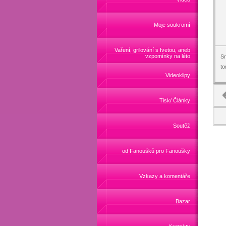
Moje soukromí
Vaření, grilování s Ivetou, aneb
vzpomínky na léto
Sn
t
Videoklipy
Tisk/ Články
Soutěž
od Fanoušků pro Fanoušky
Vzkazy a komentáře
Bazar