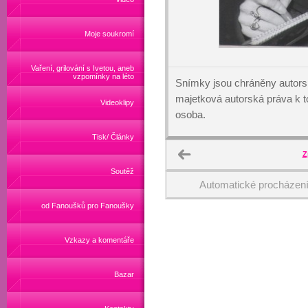
Moje soukromí
Vaření, grilování s Ivetou, aneb
vzpomínky na léto
Snímky jsou chráněny autors
majetková autorská práva k
Videoklipy
osoba.
Tisk/ Články
Z
Soutěž
Automatické procházen
od Fanoušků pro Fanoušky
Vzkazy a komentáře
Bazar