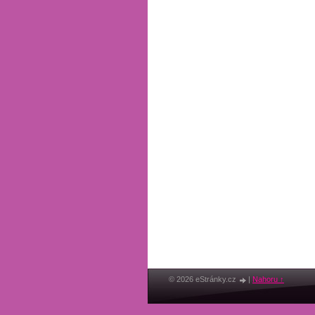
© 2026 eStránky.cz
|
Nahoru ↑