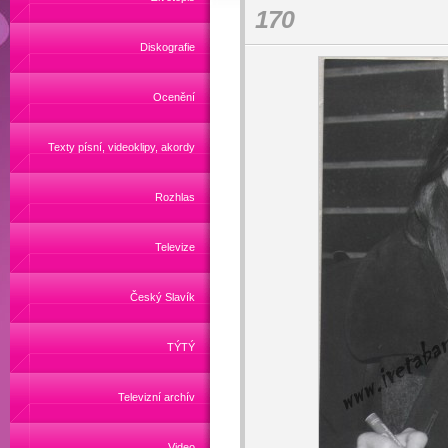
170
Diskografie
Ocenění
Texty písní, videoklipy, akordy
Rozhlas
Televize
Český Slavík
TÝTÝ
Televizní archív
Video