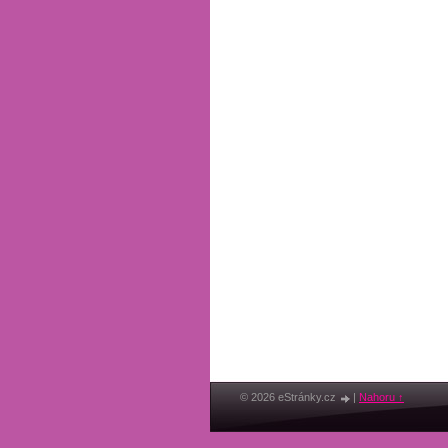
© 2026 eStránky.cz
|
Nahoru ↑