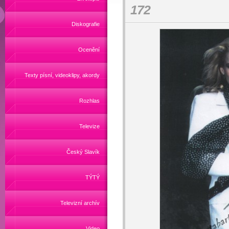
172
Diskografie
Ocenění
Texty písní, videoklipy, akordy
Rozhlas
Televize
Český Slavík
TÝTÝ
Televizní archív
Video