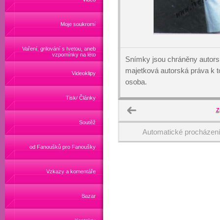
Moje soukromí
Vaření, grilování s Ivetou, aneb
vzpomínky na léto
Snímky jsou chráněny autors
majetková autorská práva k
Videoklipy
osoba.
Tisk/ Články
Z
Soutěž
Automatické procházen
od Fanoušků pro Fanoušky
Vzkazy a komentáře
Bazar