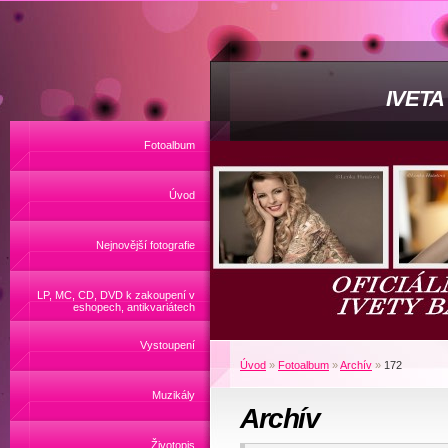
IVET
Fotoalbum
Úvod
Nejnovější fotografie
LP, MC, CD, DVD k zakoupení v
eshopech, antikvariátech
Vystoupení
Úvod
»
Fotoalbum
»
Archív
»
172
Muzikály
Archív
Životopis