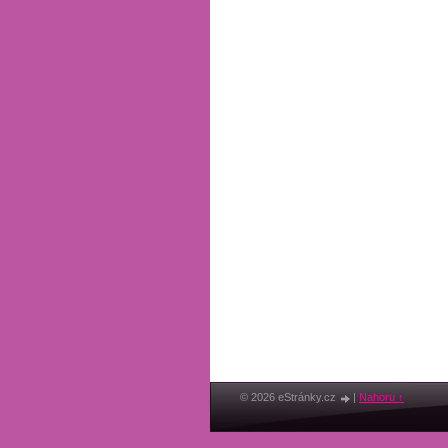
© 2026 eStránky.cz
|
Nahoru ↑