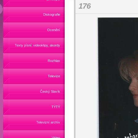
176
Diskografie
Ocenění
Texty písní, videoklipy, akordy
Rozhlas
Televize
Český Slavík
TÝTÝ
Televizní archív
Video