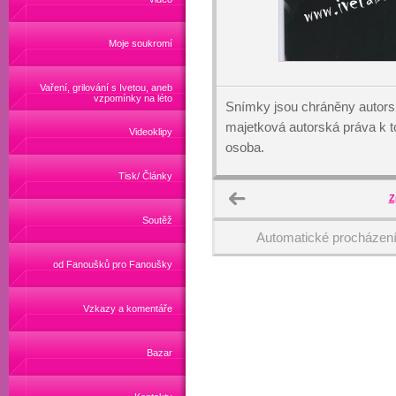
Moje soukromí
Vaření, grilování s Ivetou, aneb
vzpomínky na léto
Snímky jsou chráněny autors
majetková autorská práva k
Videoklipy
osoba.
Tisk/ Články
Z
Soutěž
Automatické procházen
od Fanoušků pro Fanoušky
Vzkazy a komentáře
Bazar