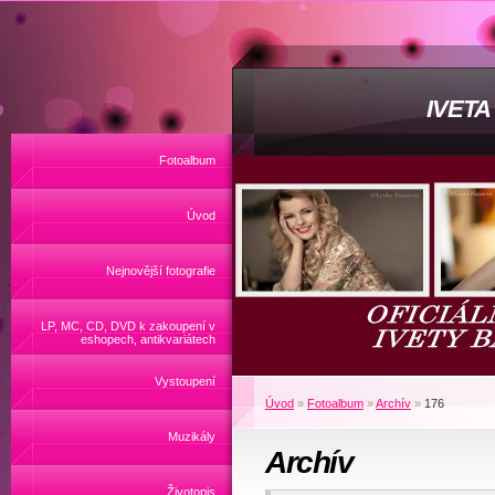
IVET
Fotoalbum
Úvod
Nejnovější fotografie
LP, MC, CD, DVD k zakoupení v
eshopech, antikvariátech
Vystoupení
Úvod
»
Fotoalbum
»
Archív
»
176
Muzikály
Archív
Životopis