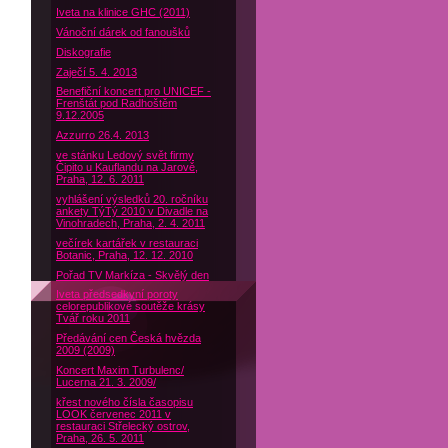
Iveta na klinice GHC (2011)
Vánoční dárek od fanoušků
Diskografie
Zaječí 5. 4. 2013
Benefiční koncert pro UNICEF -
Frenštát pod Radhoštěm
9.12.2005
Azzurro 26.4. 2013
ve stánku Ledový svět firmy
Čipito u Kauflandu na Jarově,
Praha, 12. 6. 2011
vyhlášení výsledků 20. ročníku
ankety TýTý 2010 v Divadle na
Vinohradech, Praha, 2. 4. 2011
večírek kartářek v restauraci
Botanic, Praha, 12. 12. 2010
Pořad TV Markíza - Skvělý den
Iveta předsedkyní poroty
celorepublikové soutěže krásy
Tvář roku 2011
Předávání cen Česká hvězda
2009 (2009)
Koncert Maxim Turbulenc/
Lucerna 21. 3. 2009/
křest nového čísla časopisu
LOOK červenec 2011 v
restauraci Střelecký ostrov,
Praha, 26. 5. 2011