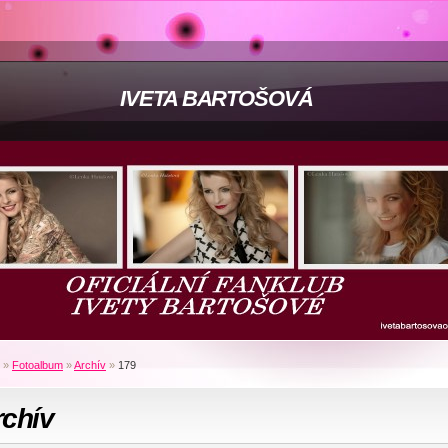
IVETA BARTOŠOVÁ
»
Fotoalbum
»
Archív
»
179
rchív