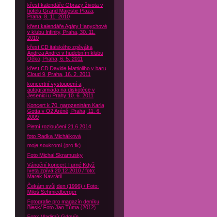
křest kalendáře Obrazy života v
hotelu Grand Majestic Plaza,
Praha, 8. 11. 2010
křest kalendáře Agáty Hanychové
v klubu Infinity, Praha, 30. 11.
2010
křest CD italského zpěváka
Andrea Andrei v hudebním klubu
Óčko, Praha, 6. 5. 2011
křest CD Davide Mattioliho v baru
Cloud 9, Praha, 16. 2. 2011
koncertní vystoupení a
autogramiáda na diskotéce v
Jesenici u Prahy 10. 6. 2011
Koncert k 70. narozeninám Karla
Gotta v O2 Aréně, Praha, 11. 6.
2009
Pietní rozloučení 21.6 2014
foto Radka Michálková
moje soukromí (pro fk)
Foto Michal Skramusky
Vánoční koncert Turné Když
Iveta zpívá 20.12.2010 / foto:
Marek Navrátil
Čekám svůj den (1996) / Foto:
Miloš Schmiedberger
Fotografie pro magazín deníku
Blesk/ Foto Jan Tůma (2012)
Foto: Vladimír Gdovín