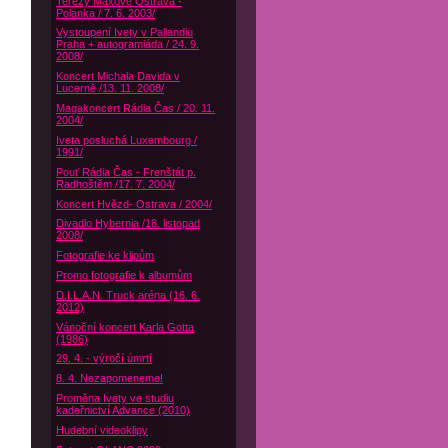
Terezy Maxové Ostrava -
Polanka / 7. 6. 2003/
Vystoupení Ivety v Pallandiu
Praha + autogramiáda / 24. 9.
2008/
Koncert Michala Davida v
Lucerně /13. 11. 2008/
Magakoncert Rádia Čas / 20. 11.
2004/
Iveta posluchá Luxembourg /
1991/
Pouť Rádia Čas - Frenštát p.
Radhoštěm /17. 7. 2004/
Koncert Hvězd- Ostrava / 2004/
Divadlo Hybernia /18. listopad
2008/
Fotografie ke klipům
Promo fotografie k albumům
D.I.L.A.N. Truck aréna (16. 6.
2012)
Vánoční koncert Karla Gotta
(1986)
29. 4. - výročí úmrtí
8. 4. Nezapomeneme!
Proměna Ivety ve studiu
kadeřnictví Advance (2010)
Hudební videoklipy