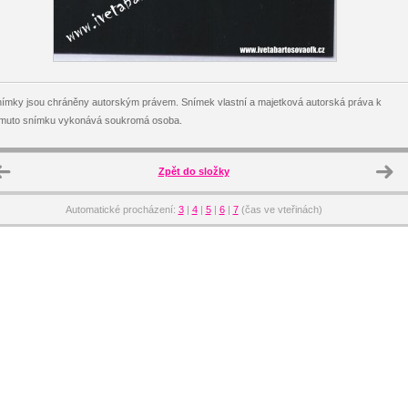
ímky jsou chráněny autorským právem. Snímek vlastní a majetková autorská práva k
omuto snímku vykonává soukromá osoba.
Zpět do složky
Automatické procházení:
3
|
4
|
5
|
6
|
7
(čas ve vteřinách)