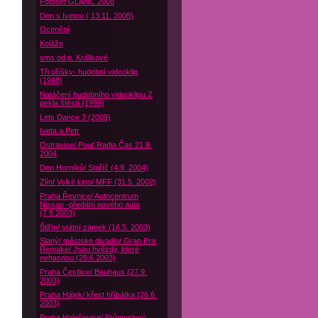
Fotoset GLANC 2008
Den s Ivetou ( 13.11. 2008)
Ocenění
Koláže
sms od p. Králikové
Tři oříšky- hudební videoklip
(1998)
Natáčení hudebního videoklipu Z
pekla štěstí (1999)
Lets Dance 3 (2009)
Iveta a Petr
Ostravice/ Pouť Radia Čas 21.8.
2004
Den Horníků/ Staříč (4.9. 2004)
Zlín/ Velké kino/ MFF (31.5. 2002)
Praha Řevnice/ Autocentrum
Nissan -předání nového auta
(7.5.2003)
Štiřín/ státní zámek (16.5. 2003)
Slaný/ městske divadlo/ Gran Prix
Remake/ Jsou hvězdy, které
nehasnou (28.6.2003)
Praha Čestlice/ Bauhaus (27.9.
2003)
Praha Hájek/ křest hříbátka (26.6.
2003)
Praha Holešovice/ Průmyslový