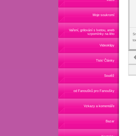
Moje soukromí
Vaření, grilování s Ivetou, aneb
vzpomínky na léto
Sn
t
Videoklipy
Tisk/ Články
Soutěž
od Fanoušků pro Fanoušky
Vzkazy a komentáře
Bazar