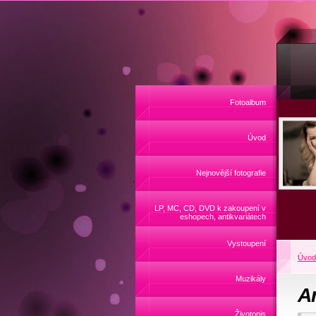
Fotoalbum
Úvod
Nejnovější fotografie
LP, MC, CD, DVD k zakoupení v
eshopech, antikvariátech
Vystoupení
Úvod
Muzikály
A
Životopis