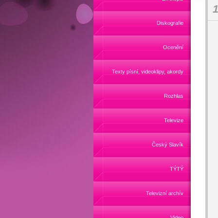
1
Diskografie
Ocenění
Texty písní, videoklipy, akordy
Rozhlas
Televize
Český Slavík
TÝTÝ
Televizní archív
Video