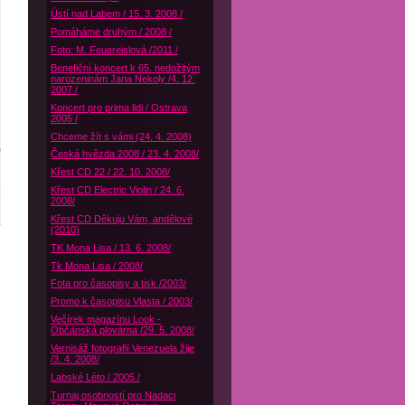
Ústí nad Labem / 15. 3. 2008 /
Pomáháme druhým / 2008 /
Foto: M. Feuereislová /2011 /
Benefiční koncert k 65. nedožitým
narozeninám Jana Nekoly /4. 12.
2007 /
Koncert pro prima lidi / Ostrava
2005 /
Chceme žít s vámi (24. 4. 2008)
Česká hvězda 2008 / 23. 4. 2008/
Křest CD 22 / 22. 10. 2008/
Křest CD Electric Violin / 24. 6.
2008/
Křest CD Děkuju Vám, andělové
(2010)
TK Mona Lisa / 13. 6. 2008/
Tk Mona Lisa / 2008/
Fota pro časopisy a tisk /2003/
Promo k časopisu Vlasta / 2003/
Večírek magazínu Look -
Občanská plovárna /29. 5. 2008/
Vernisáž fotografií Venezuela žije
/3. 4. 2008/
Labské Léto / 2005 /
Turnaj osobností pro Nadaci