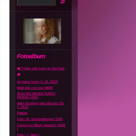
Fotoalbum
❤️ Týden naší Ivety na YouTube
❤️
Ve jménu Ivety (2. 10. 2022)
Malé bílé cosi tour 94/95
30 let BIG BANDU RADIO
PRAHA (1991)
Velký lázeňský ples Brusno (29.
1. 2011)
Plakáty
Foto / M. Schmiedberger/ 1993
Focení pro Blesk magazín (2008
)
Foto / J. Starý /