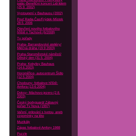
palác-Benefiční koncert Lidi lidem
(25.9. 2002)
Vystoupení v Bauhausu (2002)
Pouť Radia Čas/Frýdek-Místek
28.5. 2006
Otevření nového fotbalového
hřiště v Tachově (6/2008)
Tv pořady
Praha- Barrandovské ateliéry/
Mléčná dráha (19.9 2003)
Praha-Staroměstské náměstí/
Dětský den (31.5. 2004)
Praha- Kobylisy Bauhaus
(14.6.2003)
Horoměřice- autocentrum Šídlo
(12.5.2004)
Chodouny- fotbalove hřiště-
Amfora (13.6.2004)
Doksy- Máchovo jezero (2.8.
2003)
Český bodyguard/ Zábavný
pořad Tv Nova (1997)
Vaření, grilování s Ivetou, aneb
vzpomínky na léto
Muzikály
Zápas fotbalové Amfory 1988
Puzzle