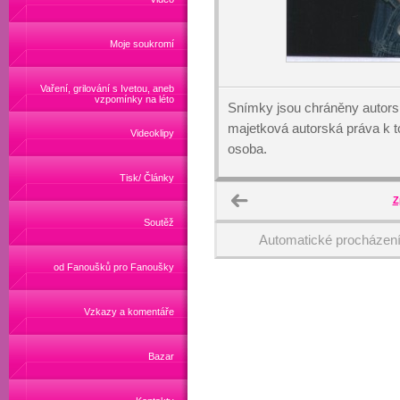
Moje soukromí
Vaření, grilování s Ivetou, aneb
vzpomínky na léto
Snímky jsou chráněny autors
majetková autorská práva k
Videoklipy
osoba.
Tisk/ Články
Z
Soutěž
Automatické procházen
od Fanoušků pro Fanoušky
Vzkazy a komentáře
Bazar