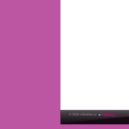
© 2026 eStránky.cz
|
Nahoru ↑