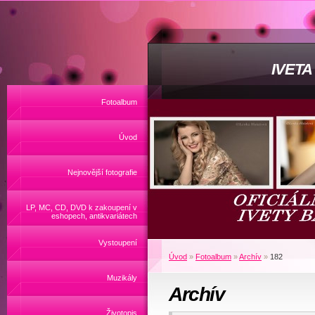
IVET
Fotoalbum
Úvod
Nejnovější fotografie
LP, MC, CD, DVD k zakoupení v
eshopech, antikvariátech
Vystoupení
Úvod
»
Fotoalbum
»
Archív
»
182
Muzikály
Archív
Životopis