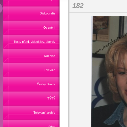
182
Diskografie
Ocenění
Texty písní, videoklipy, akordy
Rozhlas
Televize
Český Slavík
TÝTÝ
Televizní archív
Video