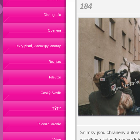
184
Diskografie
Ocenění
Texty písní, videoklipy, akordy
Rozhlas
Televize
Český Slavík
TÝTÝ
Televizní archív
Snímky jsou chráněny autors
majetková autorská práva k
Video