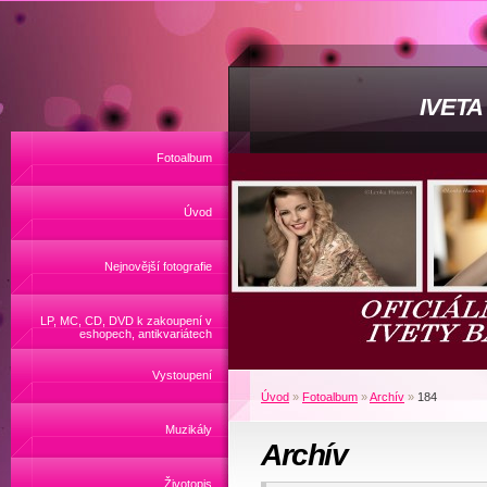
IVET
Fotoalbum
Úvod
Nejnovější fotografie
LP, MC, CD, DVD k zakoupení v
eshopech, antikvariátech
Vystoupení
Úvod
»
Fotoalbum
»
Archív
»
184
Muzikály
Archív
Životopis