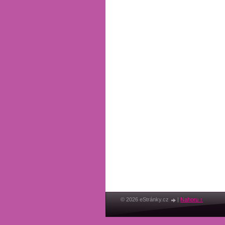
© 2026 eStránky.cz
|
Nahoru ↑