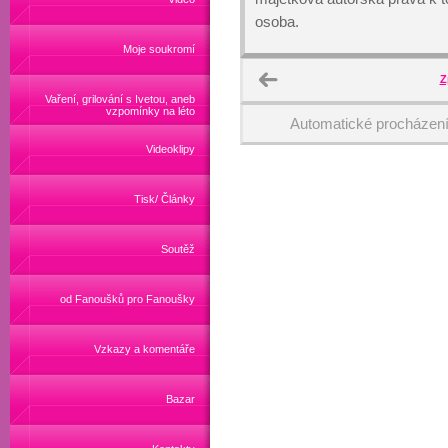
osoba.
Moje soukromí
Z
Vaření, grilování s Ivetou, aneb
vzpomínky na léto
Automatické procházen
Videoklipy
Tisk/ Články
Soutěž
od Fanoušků pro Fanoušky
Vzkazy a komentáře
Bazar