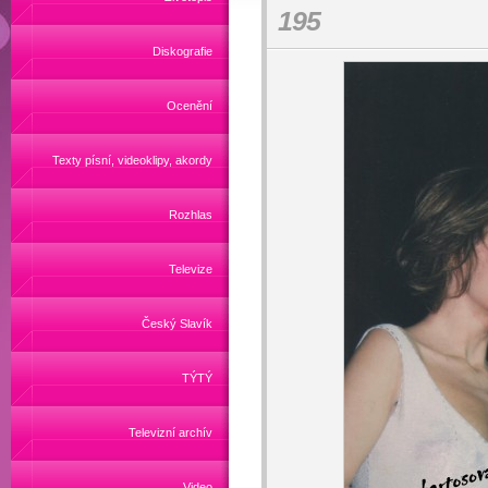
195
Diskografie
Ocenění
Texty písní, videoklipy, akordy
Rozhlas
Televize
Český Slavík
TÝTÝ
Televizní archív
Video