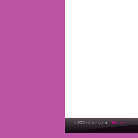
© 2026 eStránky.cz
|
Nahoru ↑