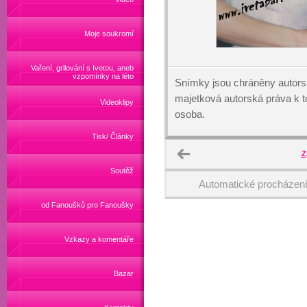
Moje soukromí
Vaření, grilování s Ivetou, aneb
vzpomínky na léto
Snímky jsou chráněny autors
majetková autorská práva k
Videoklipy
osoba.
Tisk/ Články
Z
Soutěž
Automatické procházen
od Fanoušků pro Fanoušky
Vzkazy a komentáře
Bazar