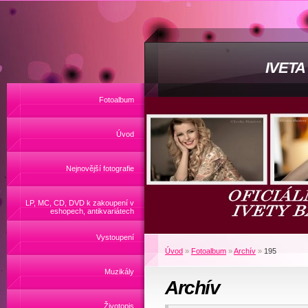
IVET
Fotoalbum
Úvod
Nejnovější fotografie
LP, MC, CD, DVD k zakoupení v
eshopech, antikvariátech
Vystoupení
Úvod
»
Fotoalbum
»
Archív
»
195
Muzikály
Archív
Životopis