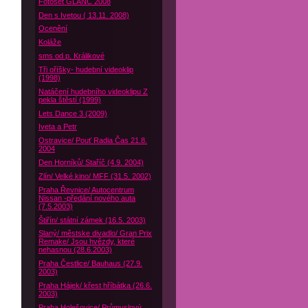
Fotoset GLANC 2008
Den s Ivetou ( 13.11. 2008)
Ocenění
Koláže
sms od p. Králikové
Tři oříšky- hudební videoklip
(1998)
Natáčení hudebního videoklipu Z
pekla štěstí (1999)
Lets Dance 3 (2009)
Iveta a Petr
Ostravice/ Pouť Radia Čas 21.8.
2004
Den Horníků/ Staříč (4.9. 2004)
Zlín/ Velké kino/ MFF (31.5. 2002)
Praha Řevnice/ Autocentrum
Nissan -předání nového auta
(7.5.2003)
Štiřín/ státní zámek (16.5. 2003)
Slaný/ městske divadlo/ Gran Prix
Remake/ Jsou hvězdy, které
nehasnou (28.6.2003)
Praha Čestlice/ Bauhaus (27.9.
2003)
Praha Hájek/ křest hříbátka (26.6.
2003)
Praha Holešovice/ Průmyslový