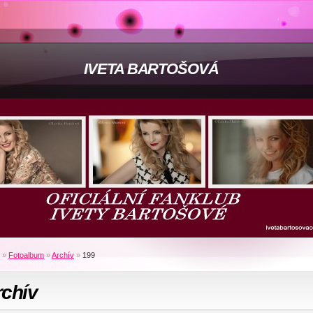
IVETA BARTOŠOVÁ
»
Fotoalbum
»
Archív
»
199
rchív