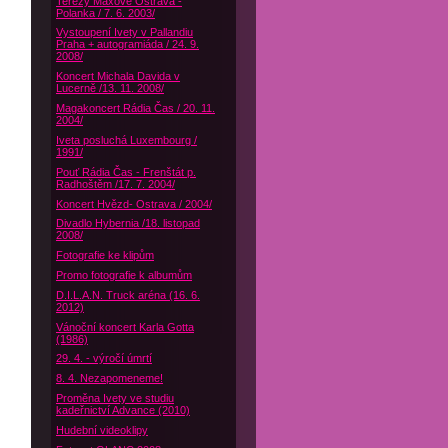
Terezy Maxové Ostrava -
Polanka / 7. 6. 2003/
Vystoupení Ivety v Pallandiu
Praha + autogramiáda / 24. 9.
2008/
Koncert Michala Davida v
Lucerně /13. 11. 2008/
Magakoncert Rádia Čas / 20. 11.
2004/
Iveta posluchá Luxembourg /
1991/
Pouť Rádia Čas - Frenštát p.
Radhoštěm /17. 7. 2004/
Koncert Hvězd- Ostrava / 2004/
Divadlo Hybernia /18. listopad
2008/
Fotografie ke klipům
Promo fotografie k albumům
D.I.L.A.N. Truck aréna (16. 6.
2012)
Vánoční koncert Karla Gotta
(1986)
29. 4. - výročí úmrtí
8. 4. Nezapomeneme!
Proměna Ivety ve studiu
kadeřnictví Advance (2010)
Hudební videoklipy