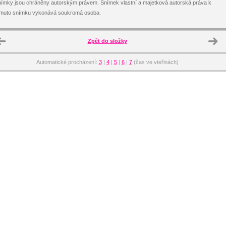
ímky jsou chráněny autorským právem. Snímek vlastní a majetková autorská práva k
omuto snímku vykonává soukromá osoba.
Zpět do složky
Automatické procházení:
3
|
4
|
5
|
6
|
7
(čas ve vteřinách)