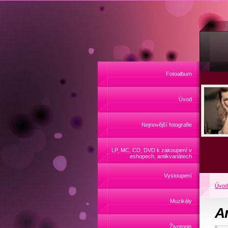
Fotoalbum
Úvod
Nejnovější fotografie
LP, MC, CD, DVD k zakoupení v
eshopech, antikvariátech
Vystoupení
Úvod
Muzikály
A
Životopis