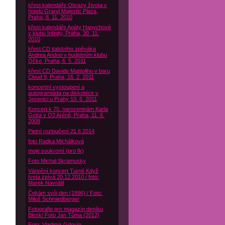
křest kalendáře Obrazy života v
hotelu Grand Majestic Plaza,
Praha, 8. 11. 2010
křest kalendáře Agáty Hanychové
v klubu Infinity, Praha, 30. 11.
2010
křest CD italského zpěváka
Andrea Andrei v hudebním klubu
Óčko, Praha, 6. 5. 2011
křest CD Davide Mattioliho v baru
Cloud 9, Praha, 16. 2. 2011
koncertní vystoupení a
autogramiáda na diskotéce v
Jesenici u Prahy 10. 6. 2011
Koncert k 70. narozeninám Karla
Gotta v O2 Aréně, Praha, 11. 6.
2009
Pietní rozloučení 21.6 2014
foto Radka Michálková
moje soukromí (pro fk)
Foto Michal Skramusky
Vánoční koncert Turné Když
Iveta zpívá 20.12.2010 / foto:
Marek Navrátil
Čekám svůj den (1996) / Foto:
Miloš Schmiedberger
Fotografie pro magazín deníku
Blesk/ Foto Jan Tůma (2012)
Foto: Vladimír Gdovín