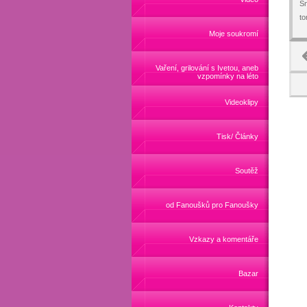
Sn
t
Moje soukromí
Vaření, grilování s Ivetou, aneb
vzpomínky na léto
Videoklipy
Tisk/ Články
Soutěž
od Fanoušků pro Fanoušky
Vzkazy a komentáře
Bazar