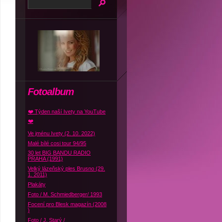
Fotoalbum
❤️ Týden naší Ivety na YouTube
❤️
Ve jménu Ivety (2. 10. 2022)
Malé bílé cosi tour 94/95
30 let BIG BANDU RADIO
PRAHA (1991)
Velký lázeňský ples Brusno (29.
1. 2011)
Plakáty
Foto / M. Schmiedberger/ 1993
Focení pro Blesk magazín (2008
)
Foto / J. Starý /