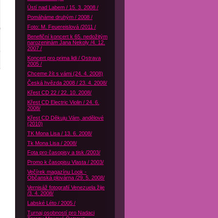
Ústí nad Labem / 15. 3. 2008 /
Pomáháme druhým / 2008 /
Foto: M. Feuereislová /2011 /
Benefiční koncert k 65. nedožitým
narozeninám Jana Nekoly /4. 12.
2007 /
Koncert pro prima lidi / Ostrava
2005 /
Chceme žít s vámi (24. 4. 2008)
Česká hvězda 2008 / 23. 4. 2008/
Křest CD 22 / 22. 10. 2008/
Křest CD Electric Violin / 24. 6.
2008/
Křest CD Děkuju Vám, andělové
(2010)
TK Mona Lisa / 13. 6. 2008/
Tk Mona Lisa / 2008/
Fota pro časopisy a tisk /2003/
Promo k časopisu Vlasta / 2003/
Večírek magazínu Look -
Občanská plovárna /29. 5. 2008/
Vernisáž fotografií Venezuela žije
/3. 4. 2008/
Labské Léto / 2005 /
Turnaj osobností pro Nadaci