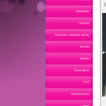
1
Diskografie
Ocenění
Texty písní, videoklipy, akordy
Rozhlas
Televize
Český Slavík
TÝTÝ
Televizní archív
Video