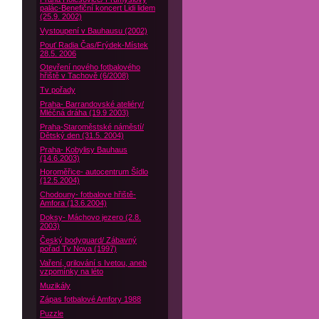
palác-Benefiční koncert Lidi lidem
(25.9. 2002)
Vystoupení v Bauhausu (2002)
Pouť Radia Čas/Frýdek-Místek
28.5. 2006
Otevření nového fotbalového
hřiště v Tachově (6/2008)
Tv pořady
Praha- Barrandovské ateliéry/
Mléčná dráha (19.9 2003)
Praha-Staroměstské náměstí/
Dětský den (31.5. 2004)
Praha- Kobylisy Bauhaus
(14.6.2003)
Horoměřice- autocentrum Šídlo
(12.5.2004)
Chodouny- fotbalove hřiště-
Amfora (13.6.2004)
Doksy- Máchovo jezero (2.8.
2003)
Český bodyguard/ Zábavný
pořad Tv Nova (1997)
Vaření, grilování s Ivetou, aneb
vzpomínky na léto
Muzikály
Zápas fotbalové Amfory 1988
Puzzle