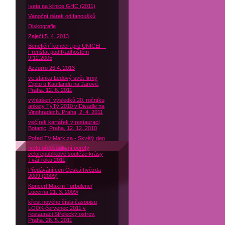
Iveta na klinice GHC (2011)
Vánoční dárek od fanoušků
Diskografie
Zaječí 5. 4. 2013
Benefiční koncert pro UNICEF -
Frenštát pod Radhoštěm
9.12.2005
Azzurro 26.4. 2013
ve stánku Ledový svět firmy
Čipito u Kauflandu na Jarově,
Praha, 12. 6. 2011
vyhlášení výsledků 20. ročníku
ankety TýTý 2010 v Divadle na
Vinohradech, Praha, 2. 4. 2011
večírek kartářek v restauraci
Botanic, Praha, 12. 12. 2010
Pořad TV Markíza - Skvělý den
Iveta předsedkyní poroty
celorepublikové soutěže krásy
Tvář roku 2011
Předávání cen Česká hvězda
2009 (2009)
Koncert Maxim Turbulenc/
Lucerna 21. 3. 2009/
křest nového čísla časopisu
LOOK červenec 2011 v
restauraci Střelecký ostrov,
Praha, 26. 5. 2011