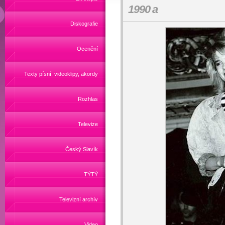
1990 a
Diskografie
Ocenění
Texty písní, videoklipy, akordy
Rozhlas
Televize
Český Slavík
TÝTÝ
Televizní archív
Video