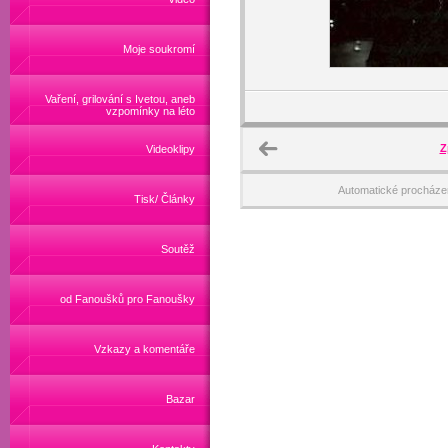
Moje soukromí
Vaření, grilování s Ivetou, aneb
vzpomínky na léto
Z
Videoklipy
Automatické procháze
Tisk/ Články
Soutěž
od Fanoušků pro Fanoušky
Vzkazy a komentáře
Bazar