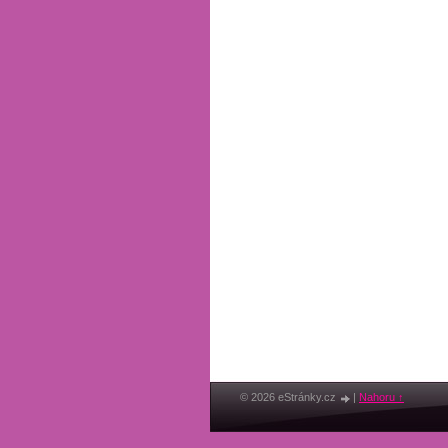
© 2026 eStránky.cz
|
Nahoru ↑