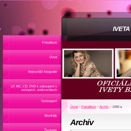
IVET
Fotoalbum
Úvod
Nejnovější fotografie
LP, MC, CD, DVD k zakoupení v
eshopech, antikvariátech
Vystoupení
Úvod
»
Fotoalbum
»
Archív
»
1990 a
Muzikály
Archív
Životopis