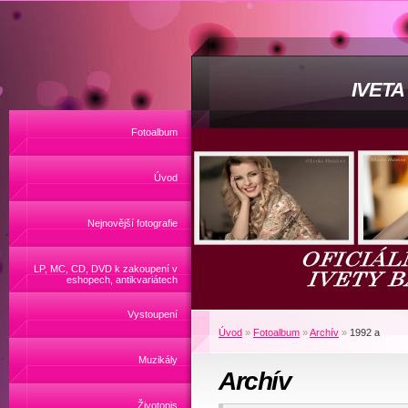
IVET
Fotoalbum
Úvod
Nejnovější fotografie
LP, MC, CD, DVD k zakoupení v
eshopech, antikvariátech
Vystoupení
Úvod
»
Fotoalbum
»
Archív
»
1992 a
Muzikály
Archív
Životopis