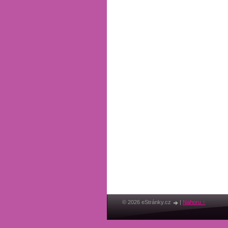
© 2026 eStránky.cz
|
Nahoru ↑