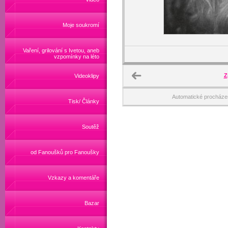
Moje soukromí
Vaření, grilování s Ivetou, aneb
vzpomínky na léto
Z
Videoklipy
Automatické procháze
Tisk/ Články
Soutěž
od Fanoušků pro Fanoušky
Vzkazy a komentáře
Bazar