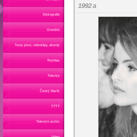
1992 a
Diskografie
Ocenění
Texty písní, videoklipy, akordy
Rozhlas
Televize
Český Slavík
TÝTÝ
Televizní archív
Video