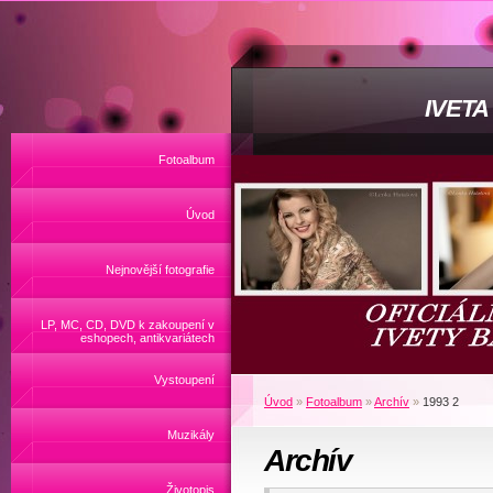
IVET
Fotoalbum
Úvod
Nejnovější fotografie
LP, MC, CD, DVD k zakoupení v
eshopech, antikvariátech
Vystoupení
Úvod
»
Fotoalbum
»
Archív
»
1993 2
Muzikály
Archív
Životopis