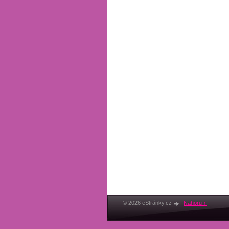
© 2026 eStránky.cz
|
Nahoru ↑