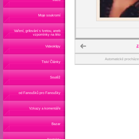
Moje soukromí
Vaření, grilování s Ivetou, aneb
vzpomínky na léto
Z
Videoklipy
Automatické procháze
Tisk/ Články
Soutěž
od Fanoušků pro Fanoušky
Vzkazy a komentáře
Bazar