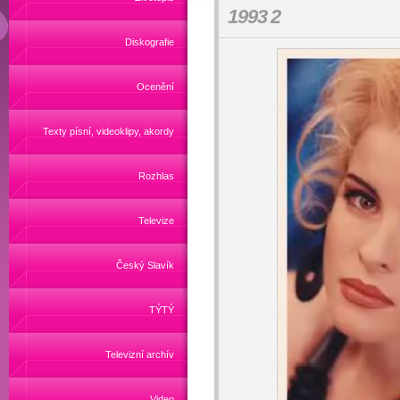
1993 2
Diskografie
Ocenění
Texty písní, videoklipy, akordy
Rozhlas
Televize
Český Slavík
TÝTÝ
Televizní archív
Video