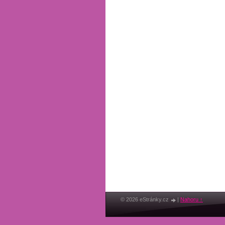
© 2026 eStránky.cz
|
Nahoru ↑