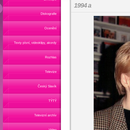
1994 a
Diskografie
Ocenění
Texty písní, videoklipy, akordy
Rozhlas
Televize
Český Slavík
TÝTÝ
Televizní archív
Video