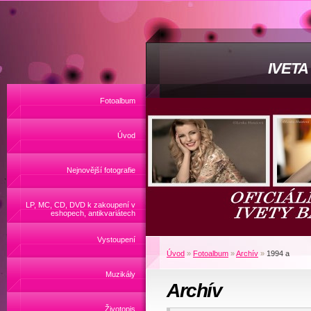
IVET
Fotoalbum
Úvod
Nejnovější fotografie
LP, MC, CD, DVD k zakoupení v
eshopech, antikvariátech
Vystoupení
Úvod
»
Fotoalbum
»
Archív
»
1994 a
Muzikály
Archív
Životopis