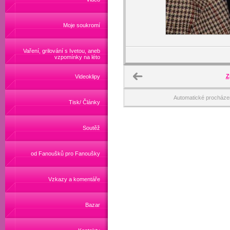
Moje soukromí
Vaření, grilování s Ivetou, aneb
vzpomínky na léto
Z
Videoklipy
Automatické procháze
Tisk/ Články
Soutěž
od Fanoušků pro Fanoušky
Vzkazy a komentáře
Bazar