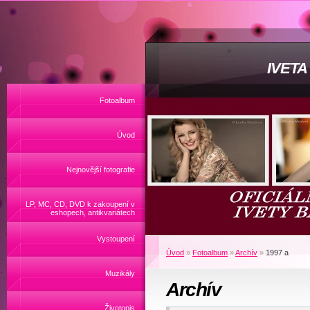
IVET
Fotoalbum
Úvod
Nejnovější fotografie
LP, MC, CD, DVD k zakoupení v
eshopech, antikvariátech
Vystoupení
Úvod
»
Fotoalbum
»
Archív
»
1997 a
Muzikály
Archív
Životopis