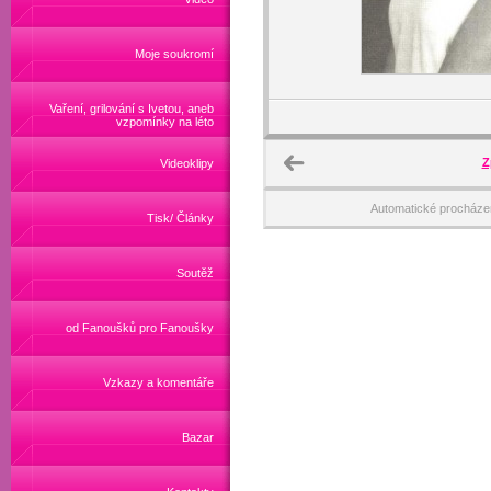
Moje soukromí
Vaření, grilování s Ivetou, aneb
vzpomínky na léto
Z
Videoklipy
Automatické procháze
Tisk/ Články
Soutěž
od Fanoušků pro Fanoušky
Vzkazy a komentáře
Bazar