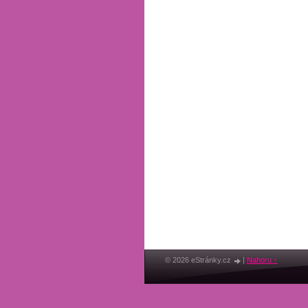
© 2026 eStránky.cz
|
Nahoru ↑