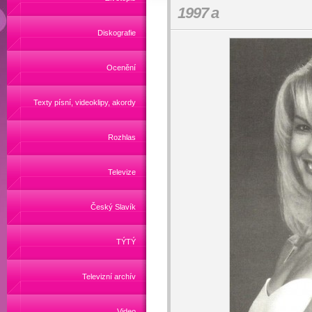
1997 a
Diskografie
Ocenění
Texty písní, videoklipy, akordy
Rozhlas
Televize
Český Slavík
TÝTÝ
Televizní archív
Video