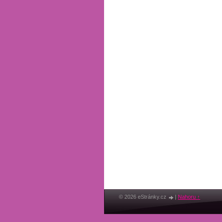
© 2026 eStránky.cz
|
Nahoru ↑