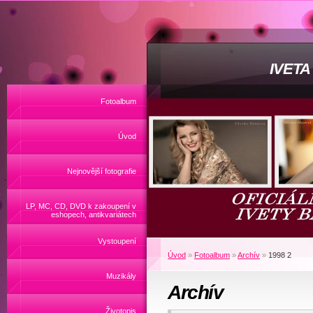
IVET
Fotoalbum
Úvod
Nejnovější fotografie
LP, MC, CD, DVD k zakoupení v
eshopech, antikvariátech
Vystoupení
Úvod
»
Fotoalbum
»
Archív
»
1998 2
Muzikály
Archív
Životopis