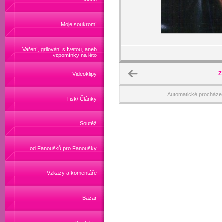
Moje soukromí
Vaření, grilování s Ivetou, aneb
vzpomínky na léto
Z
Videoklipy
Automatické procháze
Tisk/ Články
Soutěž
od Fanoušků pro Fanoušky
Vzkazy a komentáře
Bazar