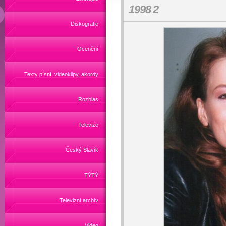
1998 2
Diskografie
Ocenění
Texty písní, videoklipy, akordy
Rozhlas
Televize
Český Slavík
TÝTÝ
Televizní archív
Video