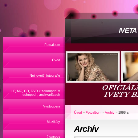
IVET
Fotoalbum
Úvod
Nejnovější fotografie
LP, MC, CD, DVD k zakoupení v
eshopech, antikvariátech
Vystoupení
Úvod
»
Fotoalbum
»
Archív
»
1998 a
Muzikály
Archív
Životopis