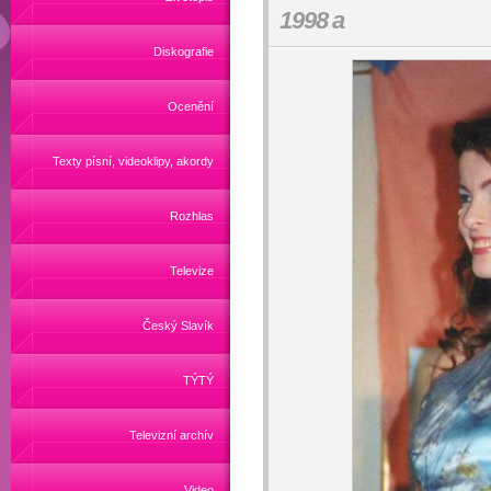
1998 a
Diskografie
Ocenění
Texty písní, videoklipy, akordy
Rozhlas
Televize
Český Slavík
TÝTÝ
Televizní archív
Video