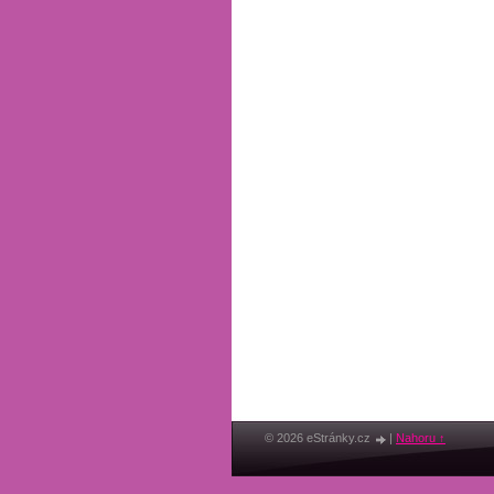
© 2026 eStránky.cz
|
Nahoru ↑