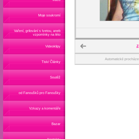
Moje soukromí
Vaření, grilování s Ivetou, aneb
vzpomínky na léto
Z
Videoklipy
Automatické procháze
Tisk/ Články
Soutěž
od Fanoušků pro Fanoušky
Vzkazy a komentáře
Bazar