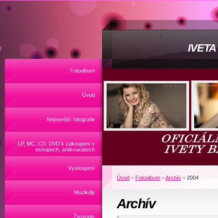
IVET
Fotoalbum
Úvod
Nejnovější fotografie
LP, MC, CD, DVD k zakoupení v
eshopech, antikvariátech
Vystoupení
Úvod
»
Fotoalbum
»
Archív
»
2004
Muzikály
Archív
Životopis