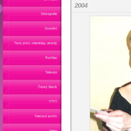
2004
Diskografie
Ocenění
Texty písní, videoklipy, akordy
Rozhlas
Televize
Český Slavík
TÝTÝ
Televizní archív
Video