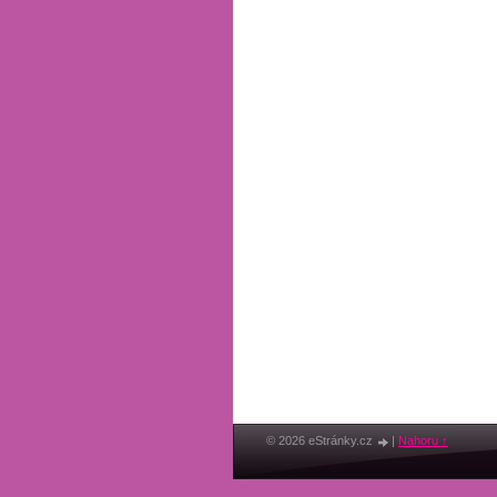
© 2026 eStránky.cz
|
Nahoru ↑