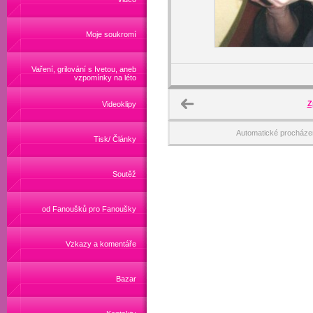
Moje soukromí
Vaření, grilování s Ivetou, aneb
vzpomínky na léto
Z
Videoklipy
Automatické procháze
Tisk/ Články
Soutěž
od Fanoušků pro Fanoušky
Vzkazy a komentáře
Bazar