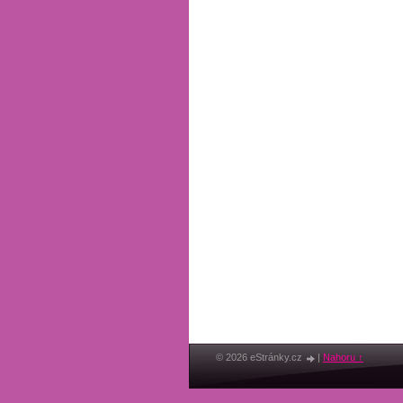
© 2026 eStránky.cz
|
Nahoru ↑