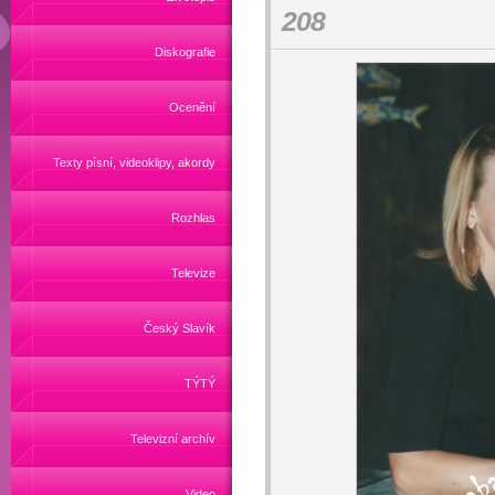
208
Diskografie
Ocenění
Texty písní, videoklipy, akordy
Rozhlas
Televize
Český Slavík
TÝTÝ
Televizní archív
Video