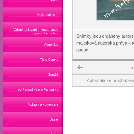
Moje soukromí
Vaření, grilování s Ivetou, aneb
vzpomínky na léto
Snímky jsou chráněny autors
majetková autorská práva k
Videoklipy
osoba.
Tisk/ Články
Z
Soutěž
Automatické procházen
od Fanoušků pro Fanoušky
Vzkazy a komentáře
Bazar