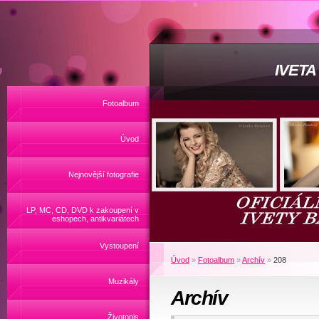
IVET
Fotoalbum
Úvod
Nejnovější fotografie
LP, MC, CD, DVD k zakoupení v
eshopech, antikvariátech
Vystoupení
Úvod
»
Fotoalbum
»
Archív
»
208
Muzikály
Archív
Životopis