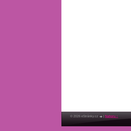
© 2026 eStránky.cz
|
Nahoru ↑