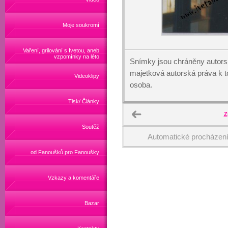
Moje soukromí
Vaření, grilování s Ivetou, aneb
vzpomínky na léto
Snímky jsou chráněny autors
majetková autorská práva k
Videoklipy
osoba.
Tisk/ Články
Z
Soutěž
Automatické procházen
od Fanoušků pro Fanoušky
Vzkazy a komentáře
Bazar