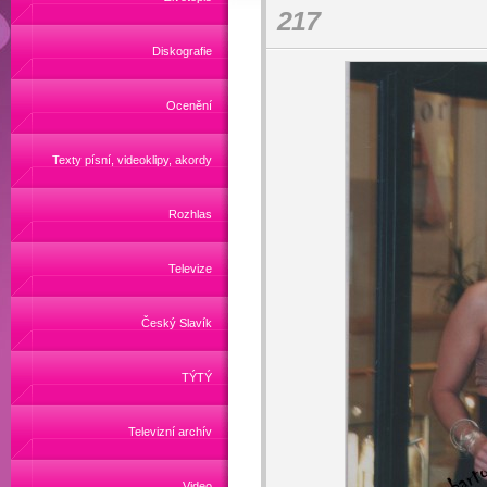
217
Diskografie
Ocenění
Texty písní, videoklipy, akordy
Rozhlas
Televize
Český Slavík
TÝTÝ
Televizní archív
Video