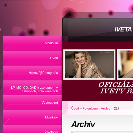
IVET
Fotoalbum
Úvod
Nejnovější fotografie
LP, MC, CD, DVD k zakoupení v
eshopech, antikvariátech
Vystoupení
Úvod
»
Fotoalbum
»
Archív
»
217
Muzikály
Archív
Životopis