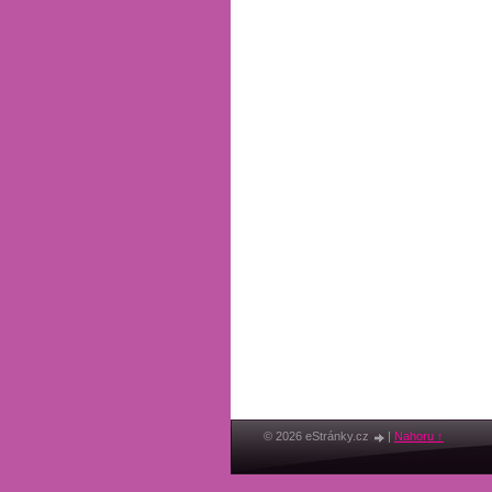
© 2026 eStránky.cz
|
Nahoru ↑