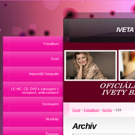
IVET
Fotoalbum
Úvod
Nejnovější fotografie
LP, MC, CD, DVD k zakoupení v
eshopech, antikvariátech
Vystoupení
Úvod
»
Fotoalbum
»
Archív
»
219
Muzikály
Archív
Životopis