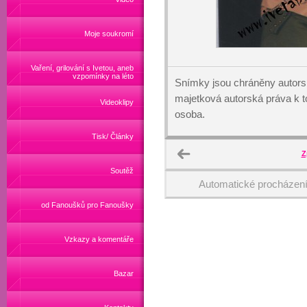
Moje soukromí
Vaření, grilování s Ivetou, aneb
vzpomínky na léto
Snímky jsou chráněny autors
majetková autorská práva k
Videoklipy
osoba.
Tisk/ Články
Z
Soutěž
Automatické procházen
od Fanoušků pro Fanoušky
Vzkazy a komentáře
Bazar