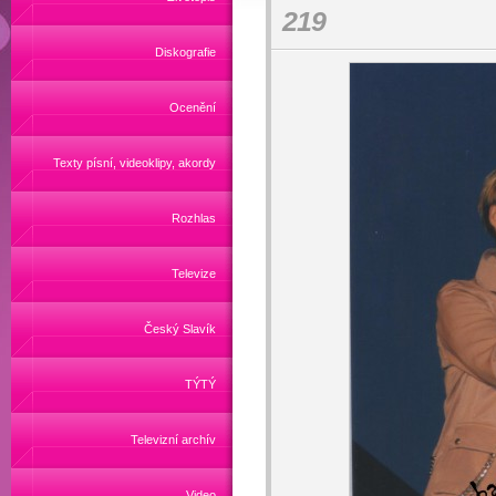
219
Diskografie
Ocenění
Texty písní, videoklipy, akordy
Rozhlas
Televize
Český Slavík
TÝTÝ
Televizní archív
Video