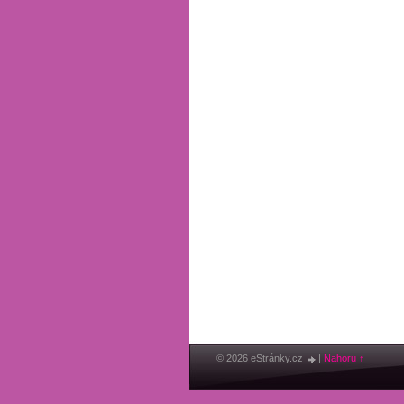
© 2026 eStránky.cz
|
Nahoru ↑