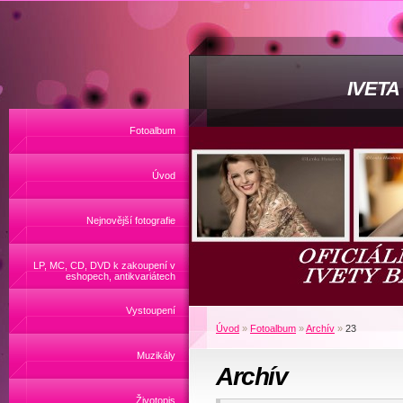
IVET
Fotoalbum
Úvod
Nejnovější fotografie
LP, MC, CD, DVD k zakoupení v
eshopech, antikvariátech
Vystoupení
Úvod
»
Fotoalbum
»
Archív
»
23
Muzikály
Archív
Životopis