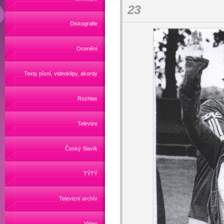
23
Diskografie
Ocenění
Texty písní, videoklipy, akordy
Rozhlas
Televize
Český Slavík
TÝTÝ
Televizní archív
Video