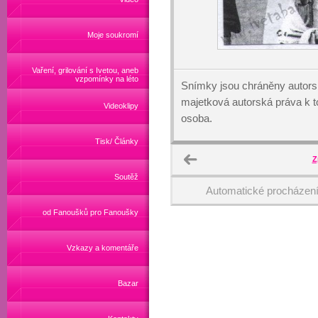
Moje soukromí
Vaření, grilování s Ivetou, aneb
vzpomínky na léto
Snímky jsou chráněny autors
majetková autorská práva k
Videoklipy
osoba.
Tisk/ Články
Z
Soutěž
Automatické procházen
od Fanoušků pro Fanoušky
Vzkazy a komentáře
Bazar