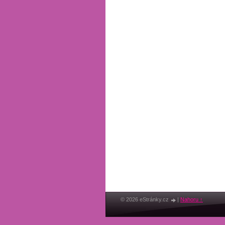
© 2026 eStránky.cz
|
Nahoru ↑