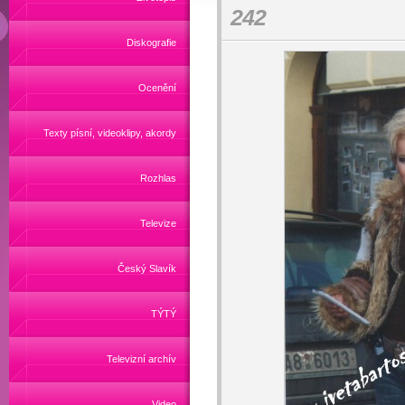
242
Diskografie
Ocenění
Texty písní, videoklipy, akordy
Rozhlas
Televize
Český Slavík
TÝTÝ
Televizní archív
Video