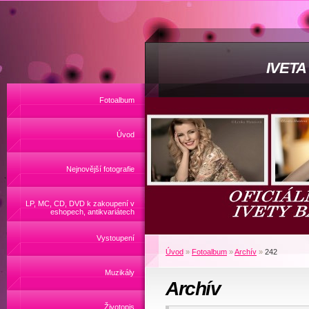
IVET
Fotoalbum
Úvod
Nejnovější fotografie
LP, MC, CD, DVD k zakoupení v
eshopech, antikvariátech
Vystoupení
Úvod
»
Fotoalbum
»
Archív
»
242
Muzikály
Archív
Životopis