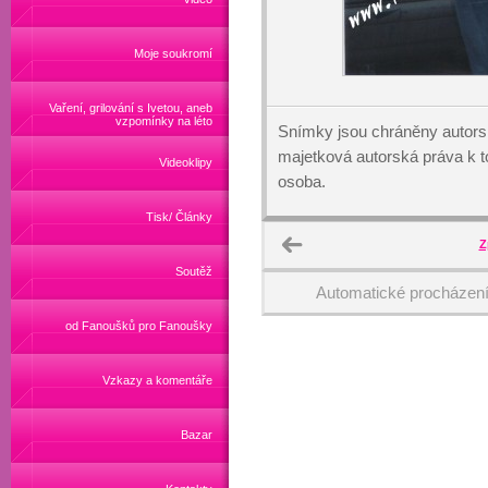
Moje soukromí
Vaření, grilování s Ivetou, aneb
vzpomínky na léto
Snímky jsou chráněny autors
majetková autorská práva k
Videoklipy
osoba.
Tisk/ Články
Z
Soutěž
Automatické procházen
od Fanoušků pro Fanoušky
Vzkazy a komentáře
Bazar