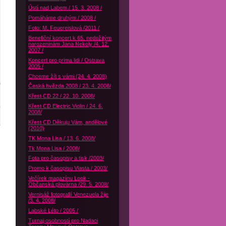
Ústí nad Labem / 15. 3. 2008 /
Pomáháme druhým / 2008 /
Foto: M. Feuereislová /2011 /
Benefiční koncert k 65. nedožitým
narozeninám Jana Nekoly /4. 12.
2007 /
Koncert pro prima lidi / Ostrava
2005 /
Chceme žít s vámi (24. 4. 2008)
Česká hvězda 2008 / 23. 4. 2008/
Křest CD 22 / 22. 10. 2008/
Křest CD Electric Violin / 24. 6.
2008/
Křest CD Děkuju Vám, andělové
(2010)
TK Mona Lisa / 13. 6. 2008/
Tk Mona Lisa / 2008/
Fota pro časopisy a tisk /2003/
Promo k časopisu Vlasta / 2003/
Večírek magazínu Look -
Občanská plovárna /29. 5. 2008/
Vernisáž fotografií Venezuela žije
/3. 4. 2008/
Labské Léto / 2005 /
Turnaj osobností pro Nadaci