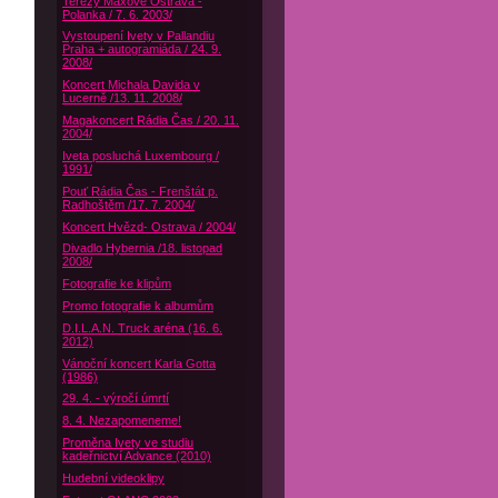
Terezy Maxové Ostrava -
Polanka / 7. 6. 2003/
Vystoupení Ivety v Pallandiu
Praha + autogramiáda / 24. 9.
2008/
Koncert Michala Davida v
Lucerně /13. 11. 2008/
Magakoncert Rádia Čas / 20. 11.
2004/
Iveta posluchá Luxembourg /
1991/
Pouť Rádia Čas - Frenštát p.
Radhoštěm /17. 7. 2004/
Koncert Hvězd- Ostrava / 2004/
Divadlo Hybernia /18. listopad
2008/
Fotografie ke klipům
Promo fotografie k albumům
D.I.L.A.N. Truck aréna (16. 6.
2012)
Vánoční koncert Karla Gotta
(1986)
29. 4. - výročí úmrtí
8. 4. Nezapomeneme!
Proměna Ivety ve studiu
kadeřnictví Advance (2010)
Hudební videoklipy