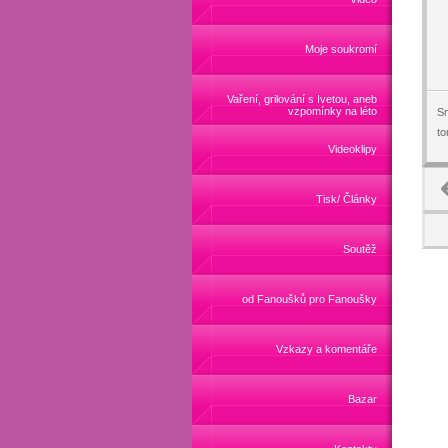
Moje soukromí
Vaření, grilování s Ivetou, aneb
vzpomínky na léto
Sn
t
Videoklipy
Tisk/ Články
Soutěž
od Fanoušků pro Fanoušky
Vzkazy a komentáře
Bazar