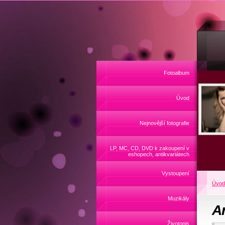
Fotoalbum
Úvod
Nejnovější fotografie
LP, MC, CD, DVD k zakoupení v
eshopech, antikvariátech
Vystoupení
Úvod
Muzikály
A
Životopis