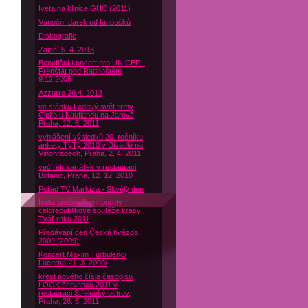
Iveta na klinice GHC (2011)
Vánoční dárek od fanoušků
Diskografie
Zaječí 5. 4. 2013
Benefiční koncert pro UNICEF -
Frenštát pod Radhoštěm
9.12.2005
Azzurro 26.4. 2013
ve stánku Ledový svět firmy
Čipito u Kauflandu na Jarově,
Praha, 12. 6. 2011
vyhlášení výsledků 20. ročníku
ankety TýTý 2010 v Divadle na
Vinohradech, Praha, 2. 4. 2011
večírek kartářek v restauraci
Botanic, Praha, 12. 12. 2010
Pořad TV Markíza - Skvělý den
Iveta předsedkyní poroty
celorepublikové soutěže krásy
Tvář roku 2011
Předávání cen Česká hvězda
2009 (2009)
Koncert Maxim Turbulenc/
Lucerna 21. 3. 2009/
křest nového čísla časopisu
LOOK červenec 2011 v
restauraci Střelecký ostrov,
Praha, 26. 5. 2011