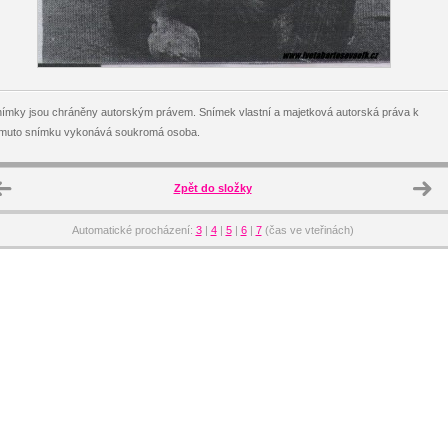
ímky jsou chráněny autorským právem. Snímek vlastní a majetková autorská práva k
omuto snímku vykonává soukromá osoba.
Zpět do složky
Automatické procházení:
3
|
4
|
5
|
6
|
7
(čas ve vteřinách)