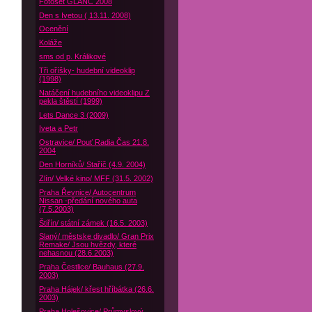
Fotoset GLANC 2008
Den s Ivetou ( 13.11. 2008)
Ocenění
Koláže
sms od p. Králikové
Tři oříšky- hudební videoklip
(1998)
Natáčení hudebního videoklipu Z
pekla štěstí (1999)
Lets Dance 3 (2009)
Iveta a Petr
Ostravice/ Pouť Radia Čas 21.8.
2004
Den Horníků/ Staříč (4.9. 2004)
Zlín/ Velké kino/ MFF (31.5. 2002)
Praha Řevnice/ Autocentrum
Nissan -předání nového auta
(7.5.2003)
Štiřín/ státní zámek (16.5. 2003)
Slaný/ městske divadlo/ Gran Prix
Remake/ Jsou hvězdy, které
nehasnou (28.6.2003)
Praha Čestlice/ Bauhaus (27.9.
2003)
Praha Hájek/ křest hříbátka (26.6.
2003)
Praha Holešovice/ Průmyslový