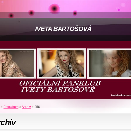
IVETA BARTOŠOVÁ
»
Fotoalbum
»
Archív
»
256
rchív