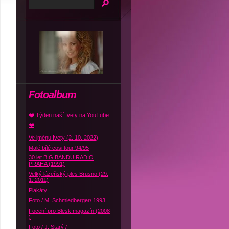
Fotoalbum
❤️ Týden naší Ivety na YouTube
❤️
Ve jménu Ivety (2. 10. 2022)
Malé bílé cosi tour 94/95
30 let BIG BANDU RADIO
PRAHA (1991)
Velký lázeňský ples Brusno (29.
1. 2011)
Plakáty
Foto / M. Schmiedberger/ 1993
Focení pro Blesk magazín (2008
)
Foto / J. Starý /