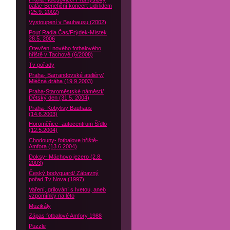
palác-Benefiční koncert Lidi lidem
(25.9. 2002)
Vystoupení v Bauhausu (2002)
Pouť Radia Čas/Frýdek-Místek
28.5. 2006
Otevření nového fotbalového
hřiště v Tachově (6/2008)
Tv pořady
Praha- Barrandovské ateliéry/
Mléčná dráha (19.9 2003)
Praha-Staroměstské náměstí/
Dětský den (31.5. 2004)
Praha- Kobylisy Bauhaus
(14.6.2003)
Horoměřice- autocentrum Šídlo
(12.5.2004)
Chodouny- fotbalove hřiště-
Amfora (13.6.2004)
Doksy- Máchovo jezero (2.8.
2003)
Český bodyguard/ Zábavný
pořad Tv Nova (1997)
Vaření, grilování s Ivetou, aneb
vzpomínky na léto
Muzikály
Zápas fotbalové Amfory 1988
Puzzle