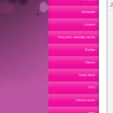
2
Diskografie
Ocenění
Texty písní, videoklipy, akordy
Rozhlas
Televize
Český Slavík
TÝTÝ
Televizní archív
Video