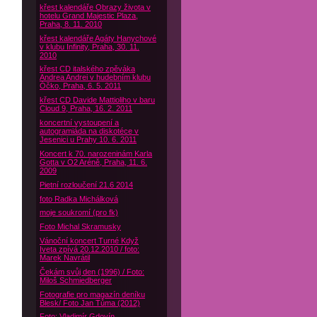
křest kalendáře Obrazy života v
hotelu Grand Majestic Plaza,
Praha, 8. 11. 2010
křest kalendáře Agáty Hanychové
v klubu Infinity, Praha, 30. 11.
2010
křest CD italského zpěváka
Andrea Andrei v hudebním klubu
Óčko, Praha, 6. 5. 2011
křest CD Davide Mattioliho v baru
Cloud 9, Praha, 16. 2. 2011
koncertní vystoupení a
autogramiáda na diskotéce v
Jesenici u Prahy 10. 6. 2011
Koncert k 70. narozeninám Karla
Gotta v O2 Aréně, Praha, 11. 6.
2009
Pietní rozloučení 21.6 2014
foto Radka Michálková
moje soukromí (pro fk)
Foto Michal Skramusky
Vánoční koncert Turné Když
Iveta zpívá 20.12.2010 / foto:
Marek Navrátil
Čekám svůj den (1996) / Foto:
Miloš Schmiedberger
Fotografie pro magazín deníku
Blesk/ Foto Jan Tůma (2012)
Foto: Vladimír Gdovín